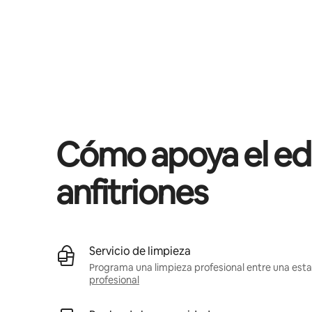
Podrías ganar S/.2547 al mes
Cómo apoya el edif
anfitriones
Servicio de limpieza
Programa una limpieza profesional entre una estad
profesional