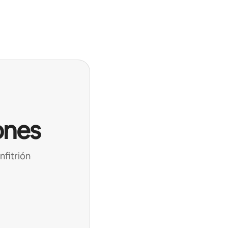
ones
nfitrión