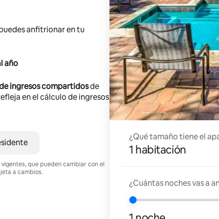
 puedes anfitrionar en tu
l año
 de ingresos compartidos
de
efleja en el cálculo de ingresos
¿Qué tamaño tiene el ap
esidente
1 habitación
nes vigentes, que pueden cambiar con el
ujeta a cambios.
¿Cuántas noches vas a an
1 noche