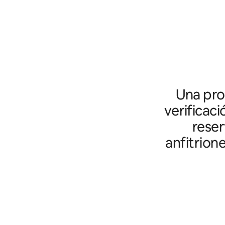
Una prot
verificaci
reser
anfitrion