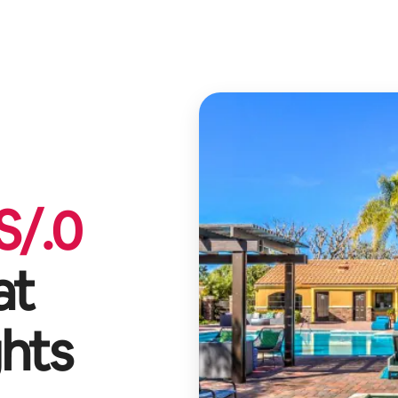
S/.
0
at
hts