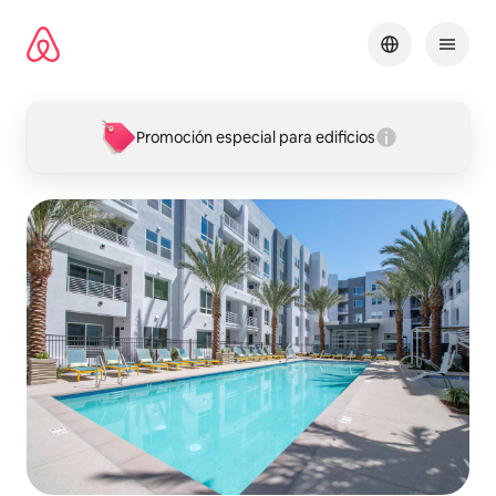
Omite
el
contenido
Promoción especial para edificios