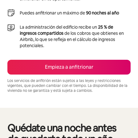
Puedes anfitrionar un máximo de
90 noches al año
La administración del edificio recibe un
25 % de
ingresos compartidos
de los cobros que obtienes en
Airbnb, lo que se refleja en el cálculo de ingresos
potenciales.
Empieza a anfitrionar
Los servicios de anfitrión están sujetos a las leyes y restricciones
vigentes, que pueden cambiar con el tiempo. La disponibilidad de la
vivienda no se garantiza y está sujeta a cambios.
Podrías ganar S/.1853 al mes
Quédate una noche antes
Se muestran0 de 0 elementos