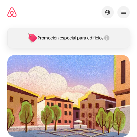
Omite
el
contenido
Promoción especial para edificios