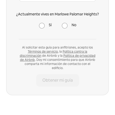
¿Actualmente vives en Marlowe Palomar Heights?
Sí
No
Al solicitar esta guía para anfitriones, acepto los
Términos de servicio
, la
Política contra la
discriminación
de Airbnb y la
Política de privacidad
de Airbnb
. Doy mi consentimiento para que Airbnb
comparta mi información de contacto con el
edificio.
Obtener mi guía