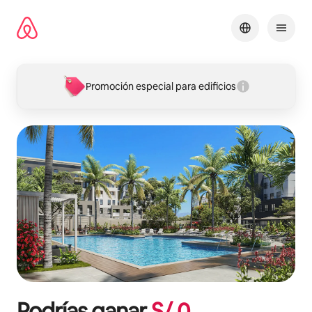
Omite
el
contenido
Promoción especial para edificios
Podrías ganar
S/.
0