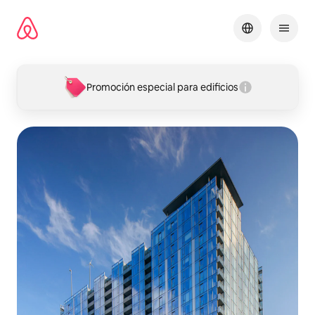
Omite
el
contenido
Promoción especial para edificios