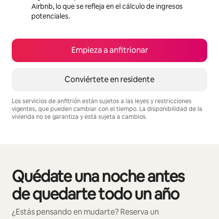
Airbnb, lo que se refleja en el cálculo de ingresos
potenciales.
Empieza a anfitrionar
Conviértete en residente
Los servicios de anfitrión están sujetos a las leyes y restricciones
vigentes, que pueden cambiar con el tiempo. La disponibilidad de la
vivienda no se garantiza y está sujeta a cambios.
Podrías ganar S/.2619 al mes
Quédate una noche antes
Se muestran0 de 0 elementos
de quedarte todo un año
¿Estás pensando en mudarte? Reserva un