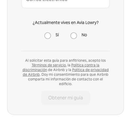
¿Actualmente vives en Avia Lowry?
Sí
No
Al solicitar esta guía para anfitriones, acepto los
Términos de servicio
, la
Política contra la
discriminación
de Airbnb y la
Política de privacidad
de Airbnb
. Doy mi consentimiento para que Airbnb
comparta mi información de contacto con el
edificio.
Obtener mi guía