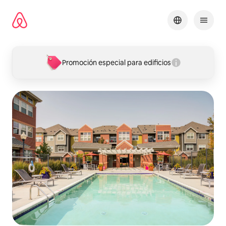
Omite
el
contenido
Promoción especial para edificios