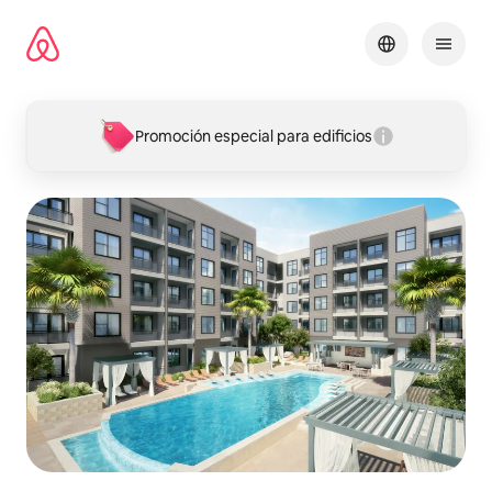
Omite
el
contenido
Promoción especial para edificios