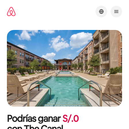
Omite
el
contenido
Podrías ganar
S/.
0
con
The Canal