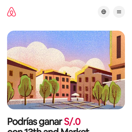
Omite
el
contenido
Podrías ganar
S/.
0