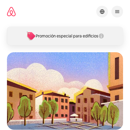
Omite
el
contenido
Promoción especial para edificios