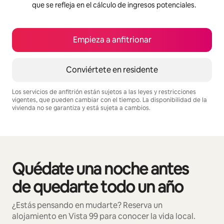
que se refleja en el cálculo de ingresos potenciales.
Empieza a anfitrionar
Conviértete en residente
Los servicios de anfitrión están sujetos a las leyes y restricciones
vigentes, que pueden cambiar con el tiempo. La disponibilidad de la
vivienda no se garantiza y está sujeta a cambios.
Podrías ganar S/.2798 al mes
Quédate una noche antes
Se muestran0 de 0 elementos
de quedarte todo un año
¿Estás pensando en mudarte? Reserva un
alojamiento en Vista 99 para conocer la vida local.