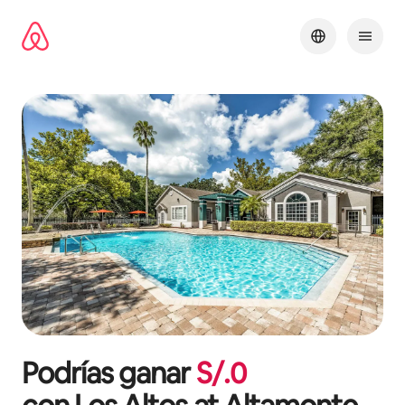
Omite
el
contenido
Podrías ganar
S/.
0