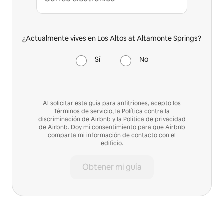
¿Actualmente vives en Los Altos at Altamonte Springs?
Sí
No
Al solicitar esta guía para anfitriones, acepto los
Términos de servicio
, la
Política contra la
discriminación
de Airbnb y la
Política de privacidad
de Airbnb
. Doy mi consentimiento para que Airbnb
comparta mi información de contacto con el
edificio.
Obtener mi guía