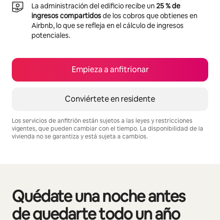
La administración del edificio recibe un
25 % de
ingresos compartidos
de los cobros que obtienes en
Airbnb, lo que se refleja en el cálculo de ingresos
potenciales.
Empieza a anfitrionar
Conviértete en residente
Los servicios de anfitrión están sujetos a las leyes y restricciones
vigentes, que pueden cambiar con el tiempo. La disponibilidad de la
vivienda no se garantiza y está sujeta a cambios.
Podrías ganar S/.2113 al mes
Quédate una noche antes
Se muestran0 de 0 elementos
de quedarte todo un año