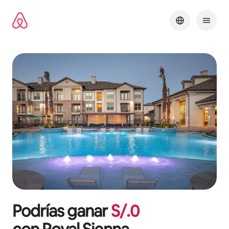
Omite
el
contenido
Podrías ganar
S/.
0