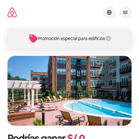
Omite
el
contenido
Promoción especial para edificios
Podrías ganar
S/.
0