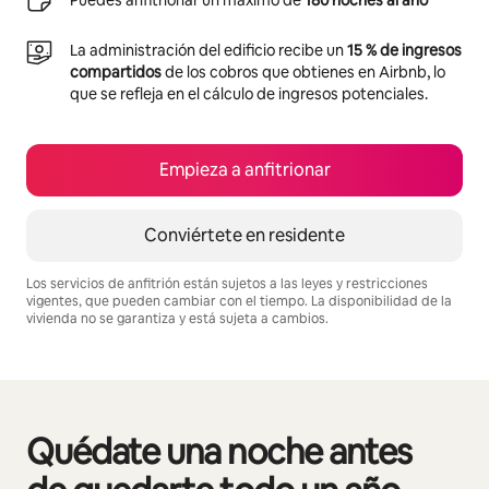
Puedes anfitrionar un máximo de
180 noches al año
La administración del edificio recibe un
15 % de ingresos
compartidos
de los cobros que obtienes en Airbnb, lo
que se refleja en el cálculo de ingresos potenciales.
Empieza a anfitrionar
Conviértete en residente
Los servicios de anfitrión están sujetos a las leyes y restricciones
vigentes, que pueden cambiar con el tiempo. La disponibilidad de la
vivienda no se garantiza y está sujeta a cambios.
Podrías ganar S/.3434 al mes
Quédate una noche antes
Se muestran0 de 0 elementos