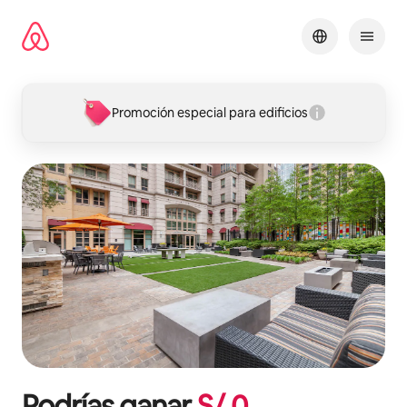
Omite
el
contenido
Promoción especial para edificios
Podrías ganar
S/.
0