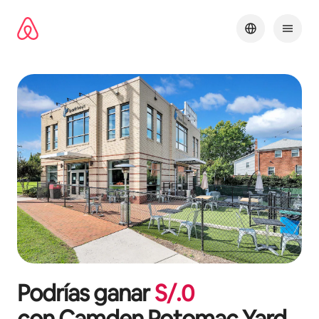
Omite
el
contenido
Podrías ganar
S/.
0
con
Camden Potomac Yard