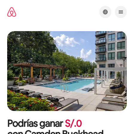
Omite
el
contenido
Podrías ganar
S/.
0