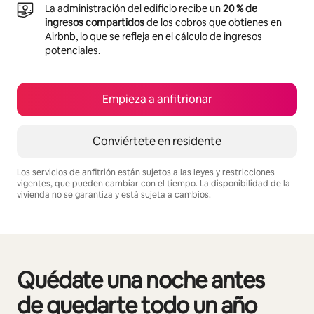
La administración del edificio recibe un
20 % de
ingresos compartidos
de los cobros que obtienes en
Airbnb, lo que se refleja en el cálculo de ingresos
potenciales.
Empieza a anfitrionar
Conviértete en residente
Los servicios de anfitrión están sujetos a las leyes y restricciones
vigentes, que pueden cambiar con el tiempo. La disponibilidad de la
vivienda no se garantiza y está sujeta a cambios.
Podrías ganar S/.2118 al mes
Quédate una noche antes
Se muestran0 de 0 elementos
de quedarte todo un año