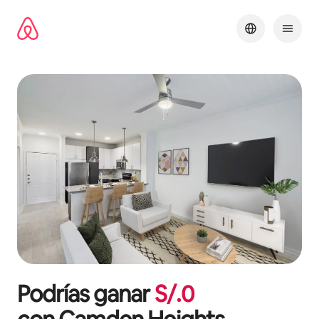
Omite
el
contenido
Podrías ganar
S/.
0