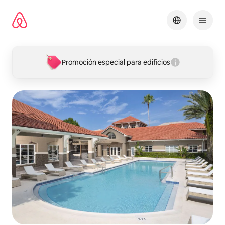
Omite
el
contenido
Promoción especial para edificios