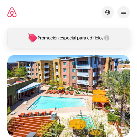
Omite
el
contenido
Promoción especial para edificios