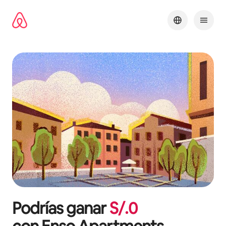
Omite
el
contenido
Podrías ganar
S/.
0