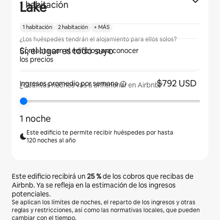
Lake
1 habitación
1 habitación
2 habitación
+ MÁS
¿Los huéspedes tendrán el alojamiento para ellos solos?
Sí, el lugar es todo suyo
Contacta con el edificio para conocer
los precios
$792 USD
Ingresos promedio
por semana
¿Cuántas noches vas a anfitrionar en Airbnb?
1 noche
Este edificio te permite recibir huéspedes por hasta
120 noches al año
Este edificio recibirá un
25 %
de los cobros que recibas de
Airbnb. Ya se refleja en la estimación de los ingresos
potenciales.
Se aplican los límites de noches, el reparto de los ingresos y otras
reglas y restricciones, así como las normativas locales, que pueden
cambiar con el tiempo.