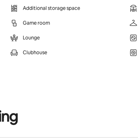
Additional storage space
Game room
Lounge
Clubhouse
ing