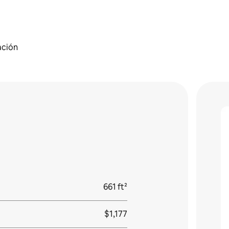
ación
661 ft²
$1,177