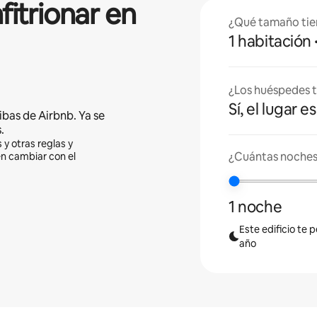
fitrionar en
¿Qué tamaño tie
1 habitación
¿Los huéspedes t
Sí, el lugar 
ibas de Airbnb. Ya se
.
 y otras reglas y
¿Cuántas noches 
en cambiar con el
1 noche
Este edificio te 
año