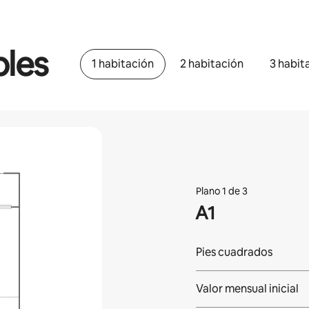
bles
1 habitación
2 habitación
3 habit
Plano 1 de 3
A1
Pies cuadrados
Valor mensual inicial