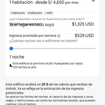
1 habitación
· desde S/ 4,650
por mes
1 habitación
2 habitación
+ MÁS
¿Los huéspedes tendrán el alojamiento para ellos solos?
$1,325 USD
Sí, el lugar es todo suyo
Valor mensual inicial
$529 USD
Ingresos promedio
por semana
¿Cuántas noches vas a anfitrionar en Airbnb?
1 noche
Este edificio te permite recibir huéspedes por hasta
120 noches al año
Este edificio recibirá un
25 %
de los cobros que recibas de
Airbnb. Ya se refleja en la estimación de los ingresos
potenciales.
Se aplican los límites de noches, el reparto de los ingresos y otras
reglas y restricciones, así como las normativas locales, que pueden
cambiar con el tiempo.