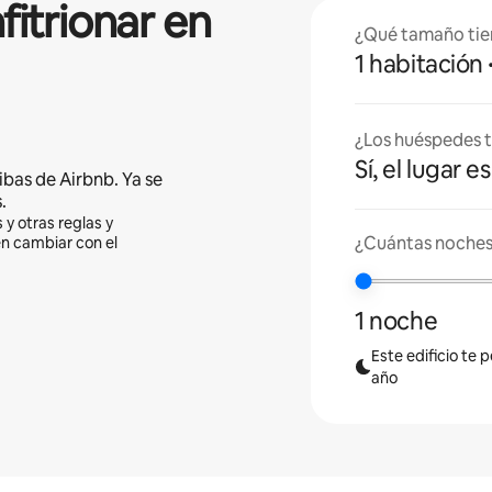
fitrionar en
¿Qué tamaño tie
1 habitación
¿Los huéspedes t
Sí, el lugar 
ibas de Airbnb. Ya se
.
 y otras reglas y
¿Cuántas noches 
en cambiar con el
1 noche
Este edificio te 
año