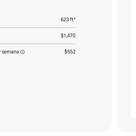
623 ft²
$1,470
r semana
$552