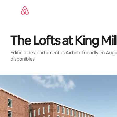
Omite
el
contenido
The Lofts at King Mil
Edificio de apartamentos Airbnb-friendly en Augus
disponibles