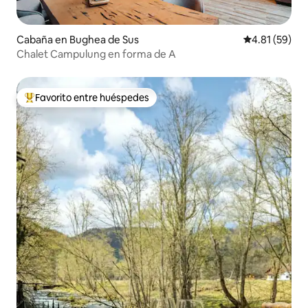
Cabaña en Bughea de Sus
Calificación 
4.81 (59)
Chalet Campulung en forma de A
Favorito entre huéspedes
Favorito entre huéspedes preferido