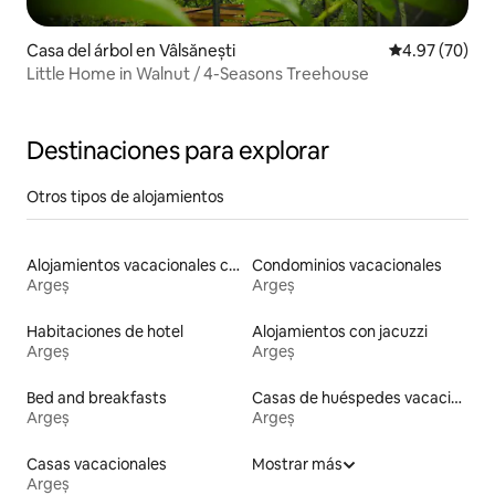
Casa del árbol en Vâlsănești
Calificación p
4.97 (70)
Little Home in Walnut / 4-Seasons Treehouse
Destinaciones para explorar
Otros tipos de alojamientos
Alojamientos vacacionales con piscina
Condominios vacacionales
Argeș
Argeș
Habitaciones de hotel
Alojamientos con jacuzzi
Argeș
Argeș
Bed and breakfasts
Casas de huéspedes vacacionales
Argeș
Argeș
Casas vacacionales
Mostrar más
Argeș