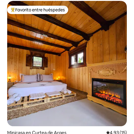
Favorito entre huéspedes
Favorito entre huéspedes preferido
Minicasa en Curtea de Argeș
Calificación 
4.93 (15)