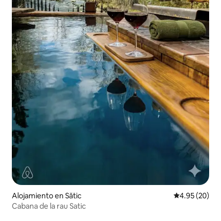
Alojamiento en Sătic
Calificación p
4.95 (20)
Cabana de la rau Satic