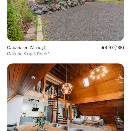
Cabaña en Zărnești
Calificación p
4.97 (138)
Cabaña King 's Rock 1