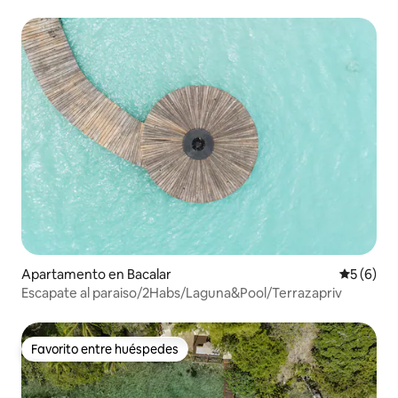
Apartamento en Bacalar
Calificac
5 (6)
Escapate al paraiso/2Habs/Laguna&Pool/Terrazapriv
Favorito entre huéspedes
Favorito entre huéspedes