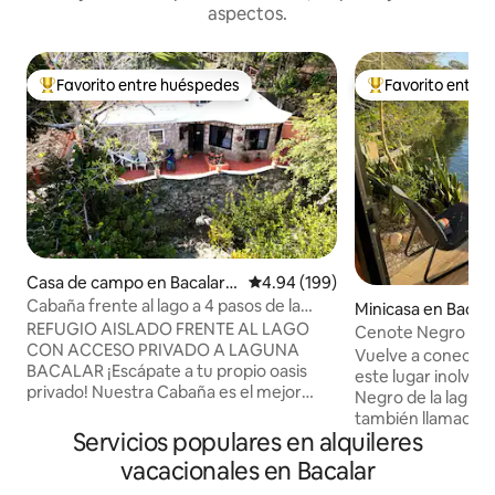
aspectos.
Favorito entre huéspedes
Favorito entre
Favorito entre huéspedes preferido
Favorito entre hu
Casa de campo en Bacalar L
Calificación promedio: 4.94 de 5
4.94 (199)
agoon
Cabaña frente al lago a 4 pasos de la
Minicasa en Bacala
entrada privada al lago
REFUGIO AISLADO FRENTE AL LAGO
Cenote Negro Bur
CON ACCESO PRIVADO A LAGUNA
conocido como St
Vuelve a conectar 
BACALAR ¡Escápate a tu propio oasis
este lugar inolvid
privado! Nuestra Cabaña es el mejor
Negro de la laguna 
refugio, ubicada al final de nuestros
también llamado «
amplios jardines y completamente
Servicios populares en alquileres
cerca del borde d
oculta a la vista. Con solo tres villas en
aire acondicionad
vacacionales en Bacalar
nuestros 500 pies frente al lago, sentirás
cocina con nevera