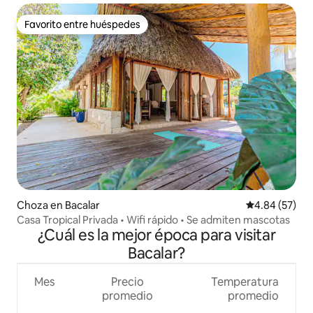
Favorito entre huéspedes
Favorito entre huéspedes
Choza en Bacalar
Calificación p
4.84 (57)
Casa Tropical Privada • Wifi rápido • Se admiten mascotas
¿Cuál es la mejor época para visitar
Bacalar?
Mes
Precio
Temperatura
promedio
promedio