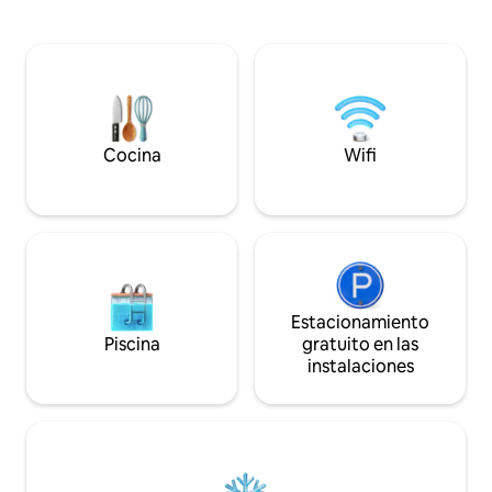
que tienes todo el lago para ti. En el
quemadores y horn
interior hay un dormitorio de tamaño
agua de ósmosis in
completo y un futón doble en la sala de
grande con interne
estar. La cocina está totalmente
uso compartido de
equipada. Aire acondicionado. Excelente
kayaks/SUP). ¡Perfecto para unas
Internet. ¡Los viajeros LGBT siempre son
vacaciones relajan
bienvenidos!
desde un destino p
Cocina
Wifi
Estacionamiento
Piscina
gratuito en las
instalaciones