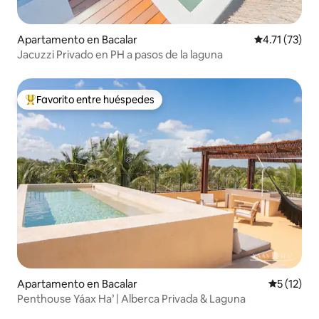
Apartamento en Bacalar
Calificación 
4.71 (73)
Jacuzzi Privado en PH a pasos de la laguna
Favorito entre huéspedes
Favorito entre huéspedes preferido
Apartamento en Bacalar
Calificaci
5 (12)
Penthouse Yáax Ha’ | Alberca Privada & Laguna