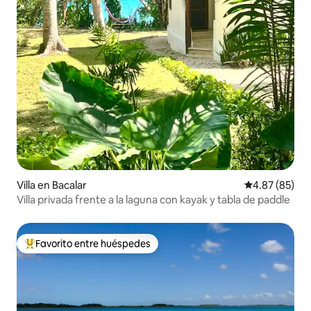
Villa en Bacalar
Calificación p
4.87 (85)
Villa privada frente a la laguna con kayak y tabla de paddle
Favorito entre huéspedes
Favorito entre huéspedes preferido