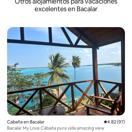
Otros alojamientos para vacaciones
excelentes en Bacalar
Cabaña en Bacalar
Calificación p
4.82 (97)
Bacalar My Love Cábaña pura vida amazing view