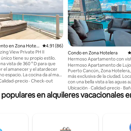
4.93 de 5, 482 reseñas
nto en Zona Hotele
Calificación promedio: 4.91 de 5, 86 reseñas
4.91 (86)
ing View Private PH II
Condo en Zona Hotelera
C
 único tiene su propio estilo.
Hermoso Apartamento con vist
na vista de 360 ° D para que
Hermoso Apartamento de Lujo
r el amanecer y el atardecer
Puerto Cancún, Zona Hotelera, 
o espacio. La cocina da al mar,
más exclusiva de la ciudad. Loc
star con pantalla de 75pulgadas
Calidad-precio
·
Check-out
con una bella vista a las aguas a
 increíble. Súper acogedora sala
turquesa del Mar Caribe. Deco
Ubicación
·
Calidad-precio
·
Bañ
on vistas a la laguna, con sofá
s populares en alquileres vacacionales 
cada detalle, su estancia será 
año queen. Mesa de comedor
placentera. Cuenta con todos l
rsonas. Dos baños completos
servicios necesarios, estacion
 y bañera. Baño principal con
privado, acceso con código y u
 acceso Armario. Un dormitorio
ubicación envidiable! el condom
ng y un increíble balcón frente
conectado al Centro Comercial
talmente privado. Arriba del
Puerto Cancún y puede bajar 
 no hay vecinos al lado.