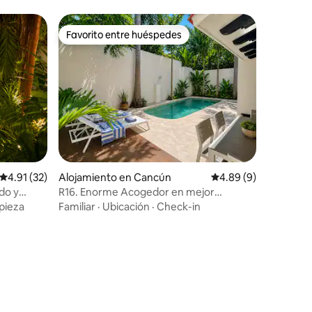
Favorito entre huéspedes
Favorito entre huéspedes
Calificación promedio: 4.91 de 5, 32 reseñas
4.91 (32)
Alojamiento en Cancún
Calificación promedio
4.89 (9)
do y
R16. Enorme Acogedor en mejor
ubicación & Alberca
pieza
Familiar
·
Ubicación
·
Check-in