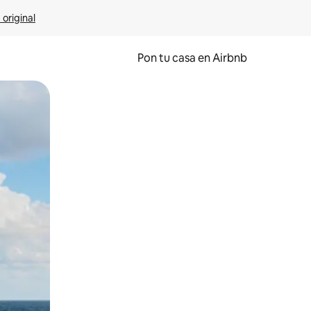
 original
Pon tu casa en Airbnb
o o desliza el dedo.