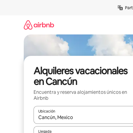
Omite
Part
el
contenido
Alquileres vacacionales
en Cancún
Encuentra y reserva alojamientos únicos en
Airbnb
Ubicación
Cuando los resultados estén disponibles, navega co
Llegada