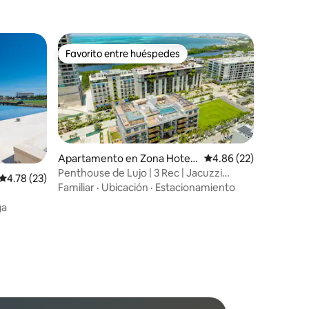
Favorito entre huéspedes
Favorito entre huéspedes
Apartamento en Zona Hotele
Calificación promedio:
4.86 (22)
ra
Penthouse de Lujo | 3 Rec | Jacuzzi
Calificación promedio: 4.78 de 5, 23 reseñas
4.78 (23)
Privado
Familiar
·
Ubicación
·
Estacionamiento
ga