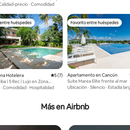
Calidad-precio
·
Comodidad
 entre huéspedes
Favorito entre huéspedes
 entre huéspedes
Favorito entre huéspedes
Apartamento en Cancún
Zona Hotelera
Calificación promedio: 5 de 5, 7 reseñas
5 (7)
Suite Marea Elite frente al mar
eiba | 5 Rec | Lujo en Zona
: 4.75 de 5, 4 reseñas
Ubicación
·
Silencio
·
Estadía lar
·
Comodidad
·
Hospitalidad
Más en Airbnb