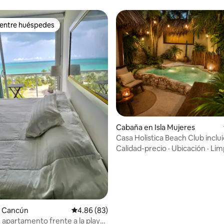
 entre huéspedes
 entre huéspedes
dio: 5 de 5, 7 reseñas
Cabaña en Isla Mujeres
Casa Holistica Beach Club inclui
desayuno
Calidad-precio
·
Ubicación
·
Lim
 Cancún
Calificación promedio: 4.86 de 5, 83 reseñas
4.86 (83)
e apartamento frente a la playa