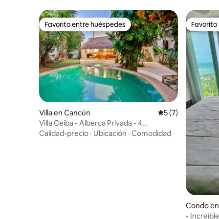
Favorito entre huéspedes
Favorito
Favorito entre huéspedes
Favorito
Villa en Cancún
Calificación prome
5 (7)
Villa Ceiba - Alberca Privada - 4
Recámaras
Calidad-precio
·
Ubicación
·
Comodidad
Condo en
• Increíbl