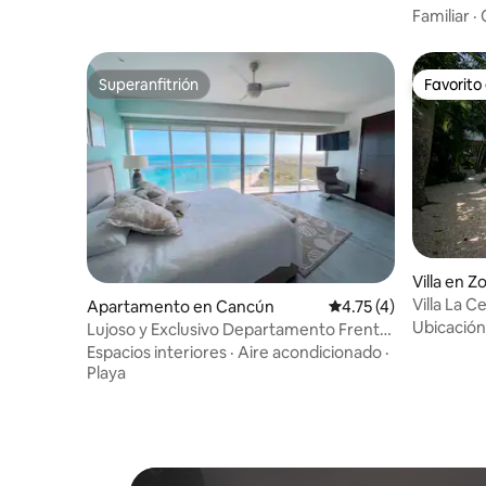
•
Familiar
·
Superanfitrión
Favorito
Superanfitrión
Favorito
Villa en 
Villa La C
Apartamento en Cancún
Calificación promedio
4.75 (4)
Hotelera
Ubicación
Lujoso y Exclusivo Departamento Frente
a la Playa
Espacios interiores
·
Aire acondicionado
·
Playa