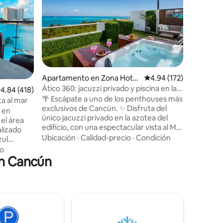
jacuzzi
Casa Oko 
privada.
ofrecer 
hogareño
jacuzzi y
Ubicació
de moment
día. Ubicación céntrica cerca de la
vibrante
Apartamento en Zona Hotel
Calificación promedio: 
4.94 (172)
Huayacán,
era
Ático 360: jacuzzi privado y piscina en la
alificación promedio: 4.84 de 5, 418 reseñas
4.84 (418)
Hotelera,
azotea
🌴 Escápate a uno de los penthouses más
para pare
a al mar
exclusivos de Cancún. ✨ Disfruta del
trabajad
 en
único jacuzzi privado en la azotea del
alojamie
el área
edificio, con una espectacular vista al Mar
alizado
Caribe. 🏖️ Ubicado justo frente a Playa
Ubicación
·
Calidad-precio
·
Condición
zul
Tortugas y al ferry hacia Isla Mujeres. 🌃 A
rado en
o
solo 5 minutos de la zona de antros 📶
en Cancún
muy
Wi-Fi de alta velocidad 🚗
os
Estacionamiento gratuito 🔑 Check-in
amiento
autónomo 💬 Equipo de anfitriones con
na
atención rápida ❤️ Ideal para parejas,
inio está
vacaciones, escapadas románticas y
 Marina
atardeceres inolvidables.
caminando