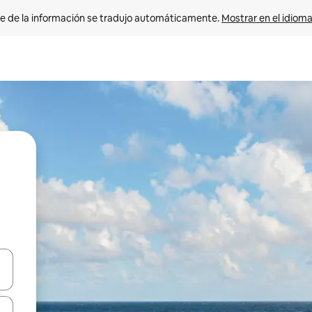
e de la información se tradujo automáticamente. 
Mostrar en el idioma
n las teclas de flecha hacia arriba y hacia abajo o explora con el tact