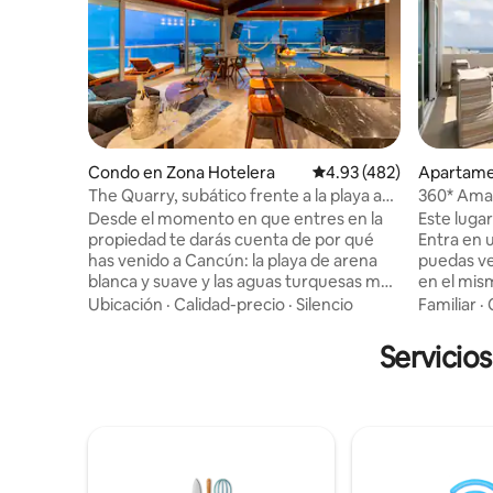
Condo en Zona Hotelera
Calificación promedio: 
4.93 (482)
Apartame
ra
The Quarry, subático frente a la playa a
360* Amaz
150 metros de los clubes
Desde el momento en que entres en la
Este lugar
propiedad te darás cuenta de por qué
Entra en u
has venido a Cancún: la playa de arena
puedas ve
blanca y suave y las aguas turquesas más
en el mism
hermosas. Porque eso es todo lo que
sala de e
Ubicación
·
Calidad-precio
·
Silencio
Familiar
·
puedes ver desde las vistas panorámicas
y un sofá
de 180° que ofrece el apartamento. No
de estar c
Servicio
se escatimó ningún detalle. Más de 2
cama tam
años remodelando esta propiedad única.
para 4 pe
A solo 150 metros de toda la vida
con ducha
nocturna, 2 piscinas grandes, un
jacuzzi y
restaurante y un club de playa en el
tamaño ki
edificio. Una fusión de muebles de
al mar. To
madera exótica y mármol importado
edificio y