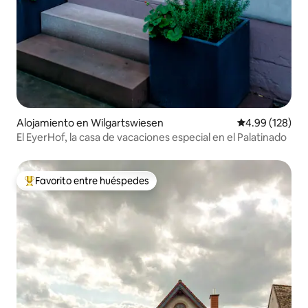
Alojamiento en Wilgartswiesen
Calificación pr
4.99 (128)
El EyerHof, la casa de vacaciones especial en el Palatinado
Favorito entre huéspedes
Favorito entre huéspedes preferido