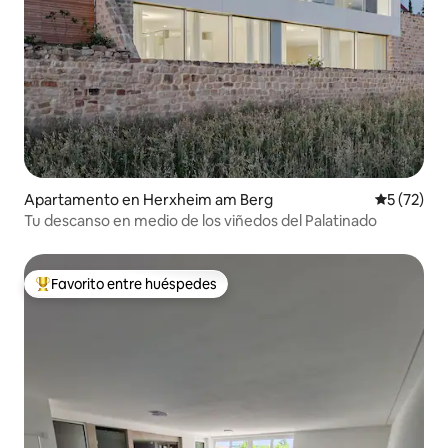
Apartamento en Herxheim am Berg
Calificaci
5 (72)
Tu descanso en medio de los viñedos del Palatinado
Favorito entre huéspedes
Favorito entre huéspedes preferido