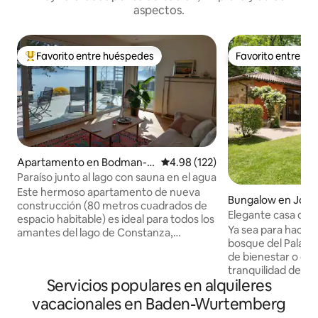
aspectos.
Favorito entre huéspedes
Favorito entre h
Favorito entre huéspedes preferido
Favorito entre h
Apartamento en Bodman-L
Calificación promedio: 4.98 de 5
4.98 (122)
udwigshafen
Paraíso junto al lago con sauna en el agua
Este hermoso apartamento de nueva
Bungalow en Jock
construcción (80 metros cuadrados de
Elegante casa de 
espacio habitable) es ideal para todos los
Ya sea para hacer
amantes del lago de Constanza,
bosque del Palatin
excursionistas, ciclistas de montaña y
de bienestar o disf
amantes de la naturaleza. Destinos
tranquilidad de la 
turísticos como la garganta de María, la
Servicios populares en alquileres
puerta de casa, en
isla de Mainau y Constanza se
pueden combinar m
encuentran en las inmediaciones.
vacacionales en Baden-Wurtemberg
piscina es especi
Bodman se encuentra en el lago