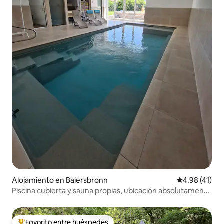
Alojamiento en Baiersbronn
Calificación 
4.98 (41)
Piscina cubierta y sauna propias, ubicación absolutamente
tranquila
Favorito entre huéspedes