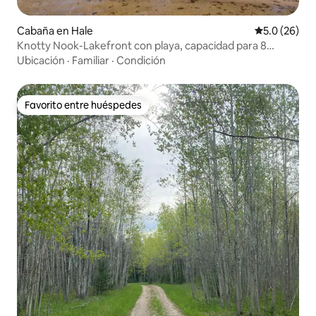
Cabaña en Hale
Calificación
5.0 (26)
Knotty Nook-Lakefront con playa, capacidad para 8
personas, mascotas bienvenidas
Ubicación
·
Familiar
·
Condición
Favorito entre huéspedes
Favorito entre huéspedes