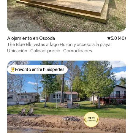
Alojamiento en Oscoda
Calificación
5.0 (40)
The Blue Elk: vistas al lago Hurón y acceso a la playa
Ubicación
·
Calidad-precio
·
Comodidades
Favorito entre huéspedes
Favorito entre huéspedes preferido