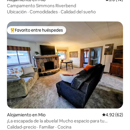
Campamento Simmons Riverbend
Ubicación
·
Comodidades
·
Calidad del sueño
Favorito entre huéspedes
Favorito entre huéspedes preferido
Alojamiento en Mio
Calificación p
4.92 (62)
¡La escapada de la abuela! Mucho espacio para tu
remolque
Calidad-precio
·
Familiar
·
Cocina