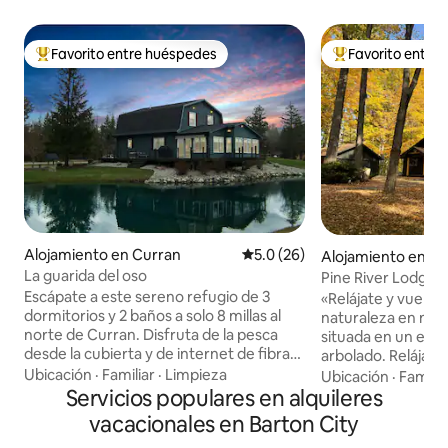
Favorito entre huéspedes
Favorito entre
Favorito entre huéspedes preferido
Favorito entre hu
Alojamiento en Curran
Calificación promedio: 5.0 de 
5.0 (26)
Alojamiento en Ba
La guarida del oso
Pine River Lodge
Escápate a este sereno refugio de 3
«Relájate y vuelve
dormitorios y 2 baños a solo 8 millas al
naturaleza en nues
norte de Curran. Disfruta de la pesca
situada en un ento
desde la cubierta y de internet de fibra
arbolado. Relájate 
óptica. En el interior, encontrarás
porche o alrededor
Ubicación
·
Familiar
·
Limpieza
Ubicación
·
Familia
armarios de nogal, electrodomésticos
Servicios populares en alquileres
cabina principal o
de acero inoxidable y una amplia sala de
habitaciones y un a
vacacionales en Barton City
estar con acceso a la terraza envolvente
una cabina de rec