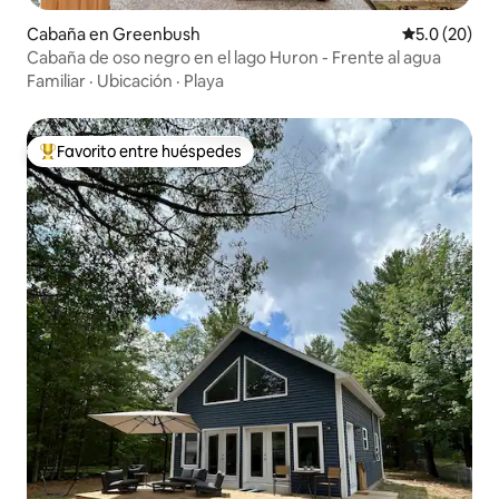
Cabaña en Greenbush
Calificación
5.0 (20)
Cabaña de oso negro en el lago Huron - Frente al agua
Familiar
·
Ubicación
·
Playa
Favorito entre huéspedes
Favorito entre huéspedes preferido