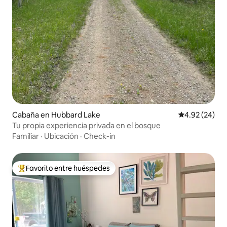
Cabaña en Hubbard Lake
Calificación p
4.92 (24)
Tu propia experiencia privada en el bosque
Familiar
·
Ubicación
·
Check-in
Favorito entre huéspedes
Favorito entre huéspedes preferido