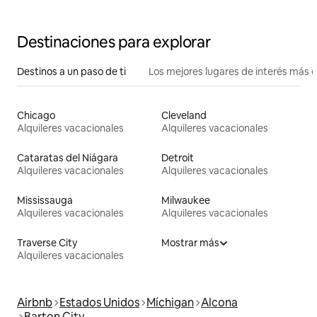
Destinaciones para explorar
Destinos a un paso de ti
Los mejores lugares de interés más 
Chicago
Cleveland
Alquileres vacacionales
Alquileres vacacionales
Cataratas del Niágara
Detroit
Alquileres vacacionales
Alquileres vacacionales
Mississauga
Milwaukee
Alquileres vacacionales
Alquileres vacacionales
Traverse City
Mostrar más
Alquileres vacacionales
Airbnb
Estados Unidos
Míchigan
Alcona
Barton City