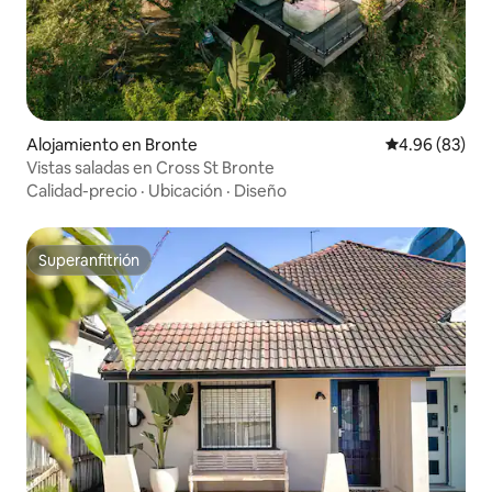
Alojamiento en Bronte
Calificación p
4.96 (83)
Vistas saladas en Cross St Bronte
Calidad-precio
·
Ubicación
·
Diseño
Superanfitrión
Superanfitrión