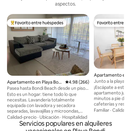
aspectos.
Favorito entre huéspedes
Favorito entre h
Favorito entre huéspedes preferido
Favorito entre h
Apartamento en P
i
Junto a la playa, 
Apartamento en Playa Bon
Calificación promedio: 4.98 de 5
4.98 (266)
2 plazas de aparca
¡Escápate a este 
di
Pasea hasta Bondi Beach desde un piso
apartamento junto a la 
contemporáneo
Esto es un hogar: tiene todo lo que
minutos a pie de la
necesitas. Lavandería totalmente
cafeterías y restaurantes. ¡
equipada con lavadora y secadora
una familia! Características * 3
Familiar
·
Calidad-
separadas, lavavajillas y microondas,
dormitorios con 1,5
horno, placa de 4 fuegos, hervidor de
Calidad-precio
·
Ubicación
·
Hospitalidad
estacionamientos 
agua, tostadora, plancha y cafetera
Servicios populares en alquileres
con llave. * A 3 minutos a pie de la playa,
Nespresso. La unidad tiene una