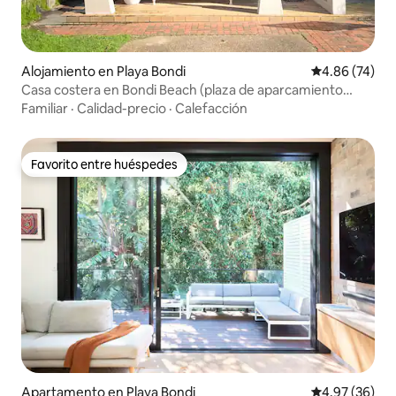
Alojamiento en Playa Bondi
Calificación p
4.86 (74)
Casa costera en Bondi Beach (plaza de aparcamiento
privada)
Familiar
·
Calidad-precio
·
Calefacción
Favorito entre huéspedes
Favorito entre huéspedes
Apartamento en Playa Bondi
Calificación p
4.97 (36)