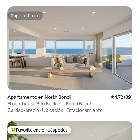
Superanfitrión
Superanfitrión
Apartamento en North Bondi
Calificación 
4.72 (39)
El penthouse Ben Buckler - Bondi Beach
Calidad-precio
·
Ubicación
·
Estacionamiento
Favorito entre huéspedes
Favorito entre huéspedes preferido