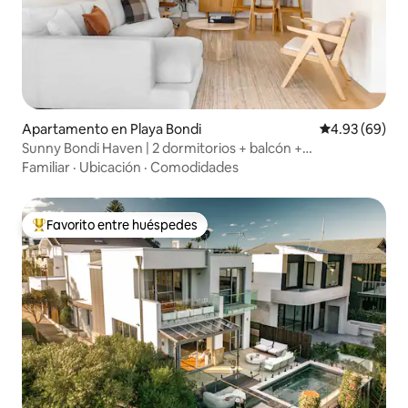
Apartamento en Playa Bondi
Calificación p
4.93 (69)
Sunny Bondi Haven | 2 dormitorios + balcón +
estacionamiento
Familiar
·
Ubicación
·
Comodidades
Favorito entre huéspedes
Favorito entre huéspedes preferido