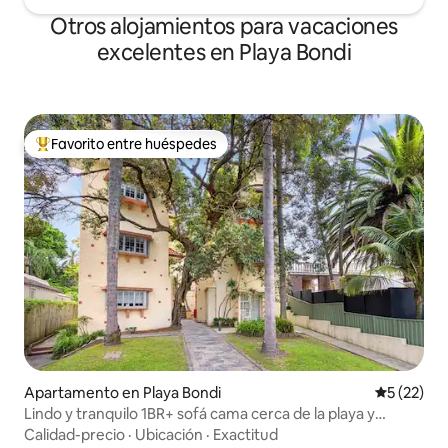
Otros alojamientos para vacaciones
excelentes en Playa Bondi
Favorito entre huéspedes
Favorito entre huéspedes preferido
Apartamento en Playa Bondi
Calificaci
5 (22)
Lindo y tranquilo 1BR+ sofá cama cerca de la playa y
tiendas
Calidad-precio
·
Ubicación
·
Exactitud