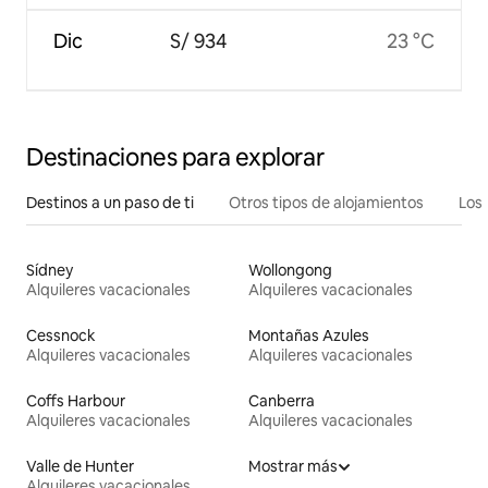
Dic
S/ 934
23 °C
Destinaciones para explorar
Destinos a un paso de ti
Otros tipos de alojamientos
Los 
Sídney
Wollongong
Alquileres vacacionales
Alquileres vacacionales
Cessnock
Montañas Azules
Alquileres vacacionales
Alquileres vacacionales
Coffs Harbour
Canberra
Alquileres vacacionales
Alquileres vacacionales
Valle de Hunter
Mostrar más
Alquileres vacacionales