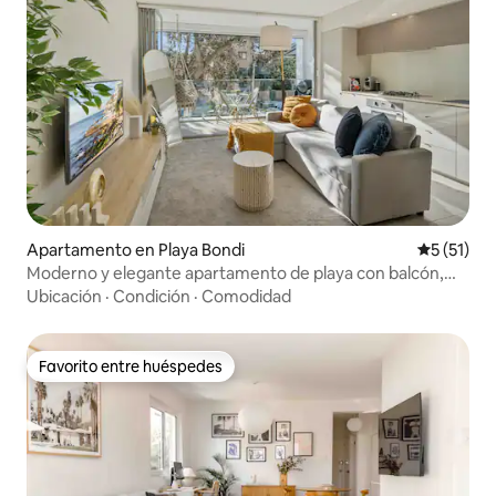
Apartamento en Playa Bondi
Calificaci
5 (51)
Moderno y elegante apartamento de playa con balcón,
aire acondicionado, barbacoa y ascensor
Ubicación
·
Condición
·
Comodidad
Favorito entre huéspedes
Favorito entre huéspedes