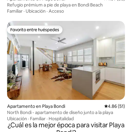
Refugio prémium a pie de playa en Bondi Beach
Familiar
·
Ubicación
·
Acceso
Favorito entre huéspedes
Favorito entre huéspedes
Apartamento en Playa Bondi
Calificación 
4.86 (51)
North Bondi - apartamento de diseño junto a la playa
Ubicación
·
Familiar
·
Hospitalidad
¿Cuál es la mejor época para visitar Playa