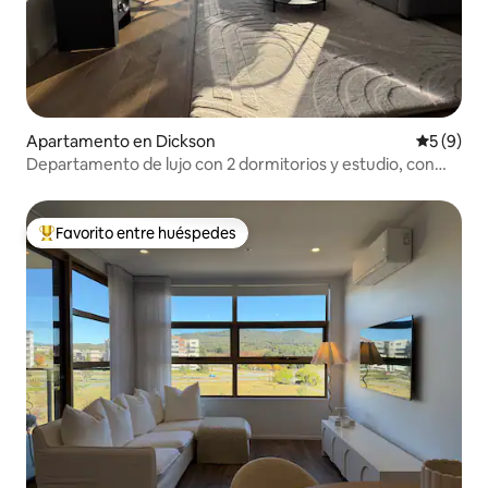
Apartamento en Dickson
Calificac
5 (9)
Departamento de lujo con 2 dormitorios y estudio, con
vistas desde el ático
Favorito entre huéspedes
Favorito entre huéspedes preferido