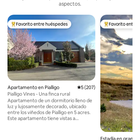
aspectos.
Favorito entre huéspedes
Favorito entre
Favorito entre huéspedes preferido
Favorito entre hu
Apartamento en Pialligo
Calificación promedio: 5 de 5
5 (207)
Pialligo Vines - Una finca rural
Apartamento de un dormitorio lleno de
luz y lujosamente decorado, ubicado
entre los viñedos de Pialligo en 5 acres.
Este apartamento tiene vistas a
Parliament House y está a solo 8 minutos
en coche de la ciudad de Canberra y a 3
minutos en coche del aeropuerto. A
Estadía en granja 