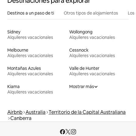
Destinaciones para explorar
Destinos a un paso de ti
Otros tipos de alojamientos
Los 
Sídney
Wollongong
Alquileres vacacionales
Alquileres vacacionales
Melbourne
Cessnock
Alquileres vacacionales
Alquileres vacacionales
Montañas Azules
Valle de Hunter
Alquileres vacacionales
Alquileres vacacionales
Kiama
Mostrar más
Alquileres vacacionales
Airbnb
Australia
Territorio de la Capital Australiana
Canberra