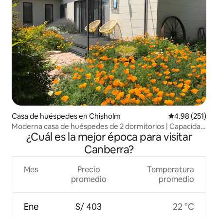
Casa de huéspedes en Chisholm
Calificación p
4.98 (251)
Moderna casa de huéspedes de 2 dormitorios | Capacidad
¿Cuál es la mejor época para visitar
para 4 personas | Estacionamiento seguro
Canberra?
Mes
Precio
Temperatura
promedio
promedio
Ene
S/ 403
22 °C