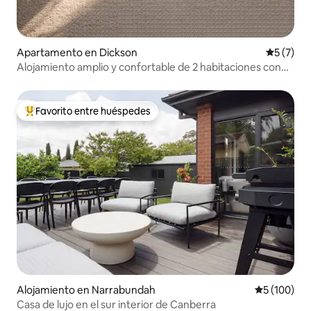
Apartamento en Dickson
Calificac
5 (7)
Alojamiento amplio y confortable de 2 habitaciones con
balcón, espacio con encanto, a 5 minutos en tranvía, cerca
de Canberra City y de la ANU
Favorito entre huéspedes
Favorito entre huéspedes preferido
Alojamiento en Narrabundah
Calificació
5 (100)
Casa de lujo en el sur interior de Canberra