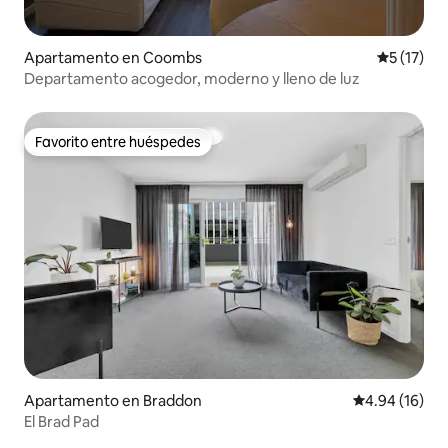
Apartamento en Coombs
Calificaci
5 (17)
Departamento acogedor, moderno y lleno de luz
Favorito entre huéspedes
Favorito entre huéspedes
Apartamento en Braddon
Calificación 
4.94 (16)
El Brad Pad