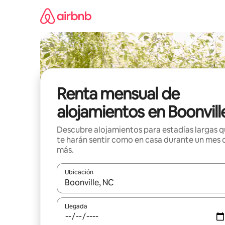
Omite
el
contenido
Renta mensual de
alojamientos en Boonvill
Descubre alojamientos para estadías largas 
te harán sentir como en casa durante un mes 
más.
Ubicación
Cuando los resultados estén disponibles, navega co
Llegada