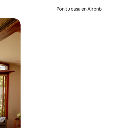
Pon tu casa en Airbnb
o o desliza el dedo.