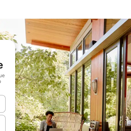
e
que
o
n las teclas de flecha hacia arriba y hacia abajo o explora con el tact