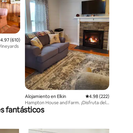
alificación promedio: 4.97 de 5, 610 reseñas
4.97 (610)
Vineyards
Alojamiento en Elkin
Calificación promedio: 
4.98 (222)
Hampton House and Farm. ¡Disfruta del
s fantásticos
campo!