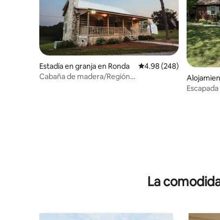
Estadía en granja en Ronda
Calificación promedio: 4
4.98 (248)
Cabaña de madera/Región
Alojamien
vinícola/Jacuzzi/Fogata
Escapada 
La comodidad