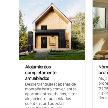
Alojamientos
Nóma
completamente
profe
amueblados
Aloj
profe
Desde tranquilas cabañas de
traba
montaña hasta convenientes
espac
apartamentos urbanos, estos
dedi
alojamientos amueblados
cuentan con todos las