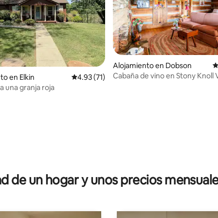
.98 de 5, 248 reseñas
Alojamiento en Dobson
C
Cabaña de vino en Stony Knoll 
to en Elkin
Calificación promedio: 4.93 de 5, 71 reseñas
4.93 (71)
a una granja roja
 de un hogar y unos precios mensuale