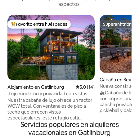
aspectos.
Favorito entre huéspedes
Superanfitrión
Favorito entre huéspedes preferido
Superanfitrión
Cabaña en Seviervi
Nueva construcción 
Alojamiento en Gatlinburg
Calificación promedio: 5.0 de 
5.0 (14)
privado + vistas a
🏔️Cabaña de lujo
¡Lujo moderno y privacidad con vistas
con impresionantes
espectaculares!
Nuestra cabaña de lujo ofrece un factor
cancha privada mu
WOW total. Con ventanales de piso a
pickleball y balonc
techo que ofrecen vistas
jacuzzi, acogedor
espectaculares, este refugio está
en el porche y dos
Servicios populares en alquileres
diseñado para brindar una comodidad de
tus días disfrutan
primer nivel. Tiene capacidad para
vacacionales en Gatlinburg
deportiva y el jueg
12 personas y cuenta con una piscina