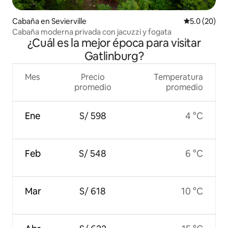
Cabaña en Sevierville
Calificación
5.0 (20)
Cabaña moderna privada con jacuzzi y fogata
¿Cuál es la mejor época para visitar
Gatlinburg?
Mes
Precio
Temperatura
promedio
promedio
Ene
S/ 598
4 °C
Feb
S/ 548
6 °C
Mar
S/ 618
10 °C