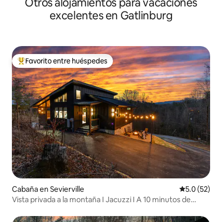
Otros alojamientos para vacaciones
excelentes en Gatlinburg
Favorito entre huéspedes
Favorito entre huéspedes preferido
Cabaña en Sevierville
Calificación
5.0 (52)
Vista privada a la montaña I Jacuzzi I A 10 minutos de
Pigeon