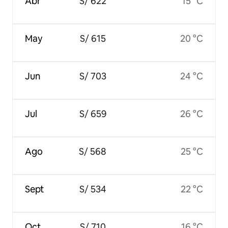
Abr
S/ 622
15 °C
May
S/ 615
20 °C
Jun
S/ 703
24 °C
Jul
S/ 659
26 °C
Ago
S/ 568
25 °C
Sept
S/ 534
22 °C
Oct
S/ 710
16 °C