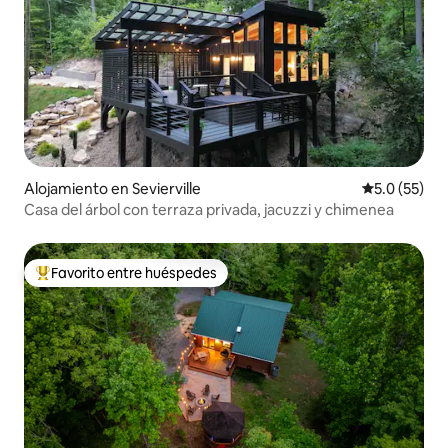
Alojamiento en Sevierville
Calificación
5.0 (55)
Casa del árbol con terraza privada, jacuzzi y chimenea
Favorito entre huéspedes
Favorito entre huéspedes preferido