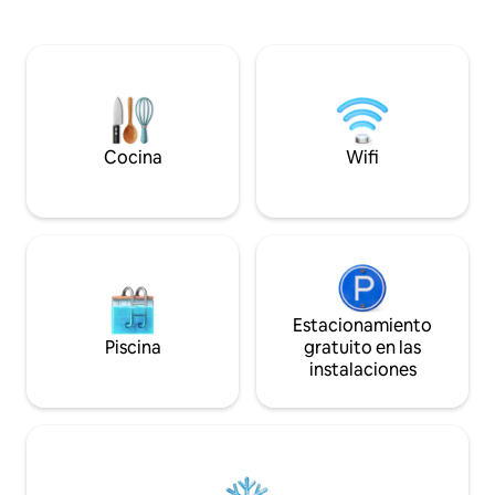
las atracciones c
interior privada, una relajante bañera de
contemplando el p
hidromasaje y una chimenea al aire libre.
Relájate en el jacuz
En el interior, una sala de juegos de
reúnete alrededor 
primera calidad garantiza un
crear recuerdos in
entretenimiento sin fin para todo el
refugio de 2 dormi
grupo. ¡Disfrute de la mejor escapada a
comodidad de lujo 
la montaña, donde las comodidades
libre
modernas se combinan con paisajes
Cocina
Wifi
impresionantes! Como nos
encontramos en Chalet Village, tendrá
acceso a nuestros clubes (el de North es
el más cercano).
Estacionamiento
Piscina
gratuito en las
instalaciones