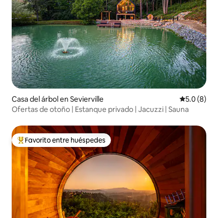
Casa del árbol en Sevierville
Calificació
5.0 (8)
Ofertas de otoño | Estanque privado | Jacuzzi | Sauna
Favorito entre huéspedes
Favorito entre huéspedes preferido