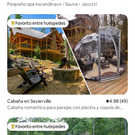
Pequeño spa escandinavo • Sauna • Jacuzzi
Favorito entre huéspedes
Favorito entre huéspedes preferido
Cabaña en Sevierville
Calificación p
4.98 (49)
Cabaña romántica para parejas con piscina y cúpula de
madera
Favorito entre huéspedes
Favorito entre huéspedes preferido