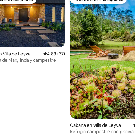
 entre huéspedes
Favorito entre huéspedes
 Villa de Leyva
Calificación promedio: 4.89 de 5, 37 reseñas
4.89 (37)
 de Max, linda y campestre
 4.91 de 5, 34 reseñas
Cabaña en Villa de Leyva
Refugio campestre con piscina 