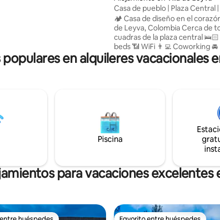
urante tu estancia. También
Casa de pueblo | Plaza Central | 
con un sauna a leña con vista
Caminable
🏕️ Casa de diseño en el corazón
ucha, por un costo adicional.
de Leyva, Colombia Cerca de todo. A 5
cuadras de la plaza central 🛌🏻 King
beds 📶 WiFi 👨‍💻 Coworking 🚘
s populares en alquileres vacacionales 
🧹 Limpieza (Incluido) 🥘 Servic
preparación de alimentos (CO
ADICIONAL) El espacio ✨ La casa ofrece
una experiencia única, combin
diseño arquitectónico contem
con la esencia de las tradiciona
coloniales del pueblo 🗺️ Su ubicación
privilegiada permite disfrutar d
Estac
amenidades del pueblo a pie
Piscina
gratu
inst
jamientos para vacaciones excelentes
 entre huéspedes
Favorito entre huéspedes