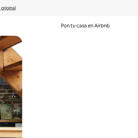
 original
Pon tu casa en Airbnb
o o desliza el dedo.