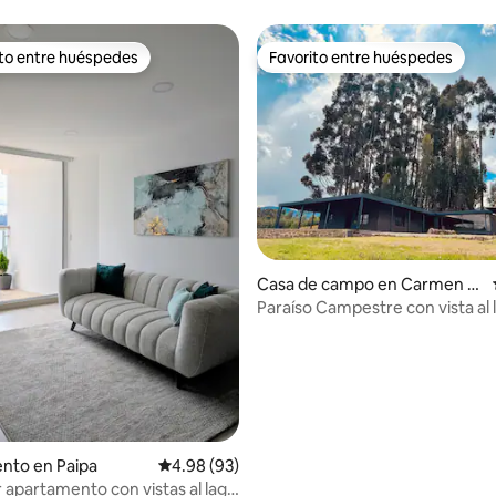
cerca a Villa
ito entre huéspedes
Favorito entre huéspedes
 entre huéspedes preferido
Favorito entre huéspedes
 4.97 de 5, 34 reseñas
Casa de campo en Carmen d
e Carupa
Paraíso Campestre con vista al 
nto en Paipa
Calificación promedio: 4.98 de 5, 93 reseñas
4.98 (93)
apartamento con vistas al lago