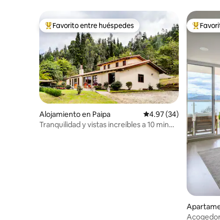
Favorito entre huéspedes
Favor
Favorito entre huéspedes preferido
Favorito
Alojamiento en Paipa
Calificación promedio:
4.97 (34)
Tranquilidad y vistas increíbles a 10 min
de Paipa
Apartame
Acogedor 