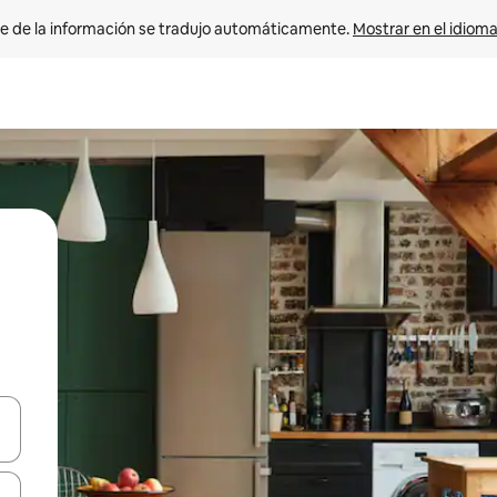
e de la información se tradujo automáticamente. 
Mostrar en el idioma
n las teclas de flecha hacia arriba y hacia abajo o explora con el tact