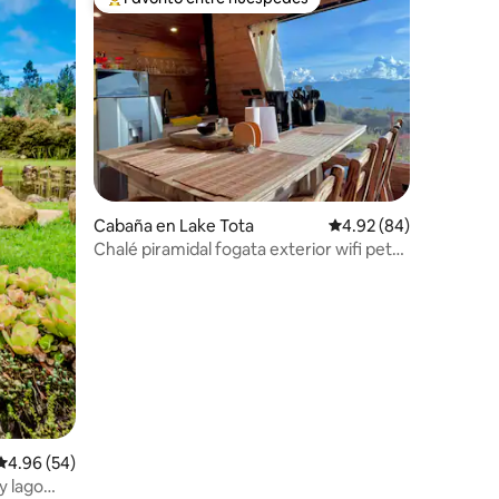
Favorito entre huéspedes preferido
Cabaña en Lake Tota
Calificación promedio:
4.92 (84)
Chalé piramidal fogata exterior wifi pet
frendly
Calificación promedio: 4.96 de 5, 54 reseñas
4.96 (54)
y lago