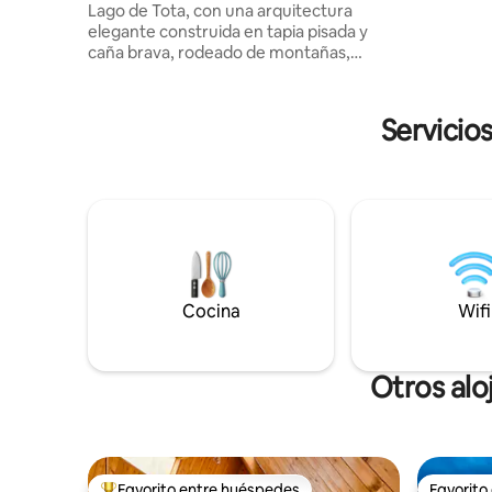
Lago de Tota, con una arquitectura
comfort d
elegante construida en tapia pisada y
contamos 
caña brava, rodeado de montañas,
al lago, d
árboles nativos y una vista espectacular
al Lago de Tota. Cada espacio ha sido
diseñado para ofrecer confort y
Servicio
conexión con la naturaleza, con detalles
como chimenea, tina con agua caliente,
cocina equipada y amplias zonas verdes.
Perfecto para descansar, desconectarse
del ruido y disfrutar de un paisaje
inigualable desde el amanecer hasta el
atardecer.
Cocina
Wifi
Otros alo
Favorito entre huéspedes
Favorito