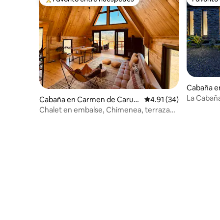
Favorito entre huéspedes preferido
Favorito
Cabaña en
La Cabaña
Cabaña en Carmen de Carup
Calificación promedio:
4.91 (34)
a
Chalet en embalse, Chimenea, terraza
vista lago