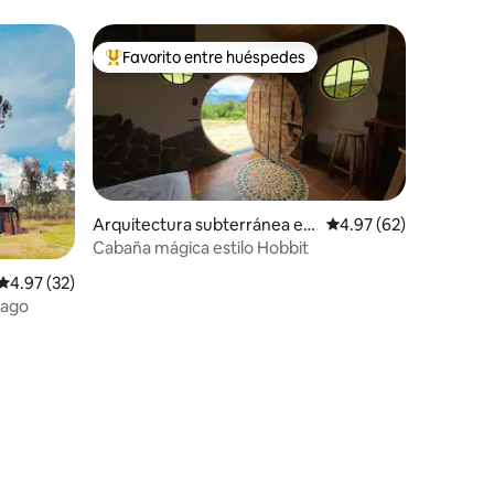
Favorito entre huéspedes
Favorito entre huéspedes preferido
Arquitectura subterránea en
Calificación promedio:
4.97 (62)
Machetá
Cabaña mágica estilo Hobbit
Calificación promedio: 4.97 de 5, 32 reseñas
4.97 (32)
lago