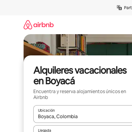
Omite
Part
el
contenido
Alquileres vacacionales
en Boyacá
Encuentra y reserva alojamientos únicos en
Airbnb
Ubicación
Cuando los resultados estén disponibles, navega co
Llegada