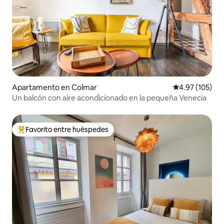
Apartamento en Colmar
Calificación p
4.97 (105)
Un balcón con aire acondicionado en la pequeña Venecia
Favorito entre huéspedes
Favorito entre huéspedes preferido