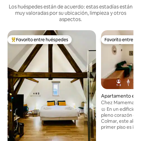
Los huéspedes están de acuerdo: estas estadías están
muy valoradas por su ubicación, limpieza y otros
aspectos.
Favorito entre huéspedes
Favorito entre h
Favorito entre huéspedes preferido
Favorito entre h
Apartamento en 
Chez Mamema • Cen
piso, Wi-Fi
🥨 En un edificio a
pleno corazón del 
Colmar, este aloja
primer piso es ideal 
A 2 minutos a pie d
la Maison Pfister, d