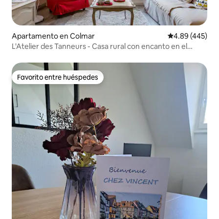
Apartamento en Colmar
Calificación pr
4.89 (445)
L'Atelier des Tanneurs - Casa rural con encanto en el
centro histórico de Colmar
Favorito entre huéspedes
Favorito entre huéspedes