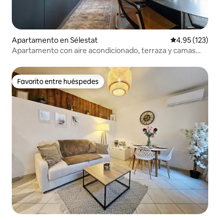
Apartamento en Sélestat
Calificación p
4.95 (123)
Apartamento con aire acondicionado, terraza y camas
tamaño king
Favorito entre huéspedes
Favorito entre huéspedes