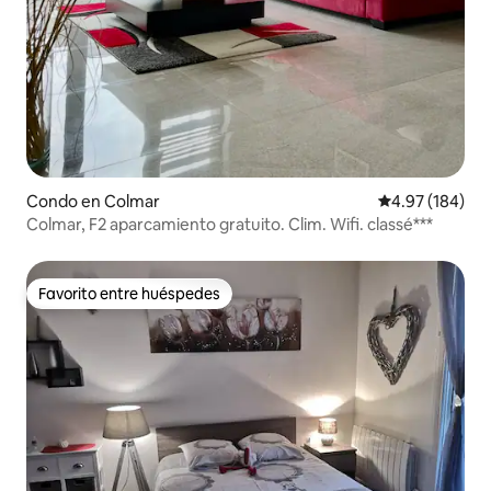
Condo en Colmar
Calificación pr
4.97 (184)
Colmar, F2 aparcamiento gratuito. Clim. Wifi. classé***
Favorito entre huéspedes
Favorito entre huéspedes