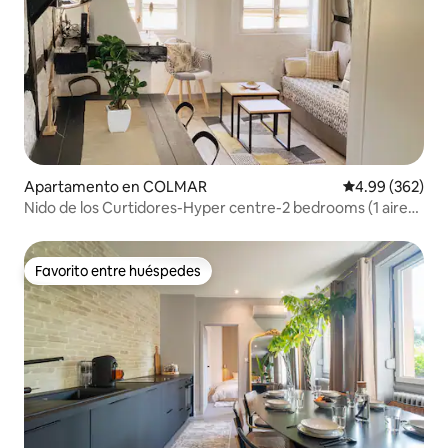
Apartamento en COLMAR
Calificación pr
4.99 (362)
Nido de los Curtidores-Hyper centre-2 bedrooms (1 aire
acondicionado)
Favorito entre huéspedes
Favorito entre huéspedes