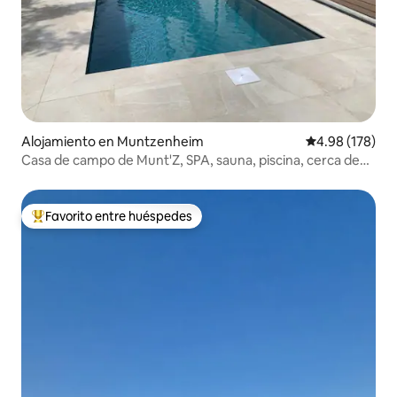
Alojamiento en Muntzenheim
Calificación pr
4.98 (178)
Casa de campo de Munt'Z, SPA, sauna, piscina, cerca de
Colmar
Favorito entre huéspedes
Favorito entre huéspedes preferido