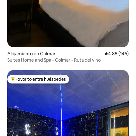
Alojamiento en Colmar
Calificación pr
4.88 (146)
Suites Home and Spa - Colmar - Ruta del vino
Favorito entre huéspedes
Favorito entre huéspedes preferido