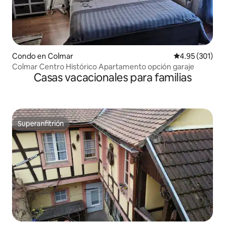
Condo en Colmar
Calificación p
4.95 (301)
Colmar Centro Histórico Apartamento opción garaje
Casas vacacionales para familias
Superanfitrión
Superanfitrión