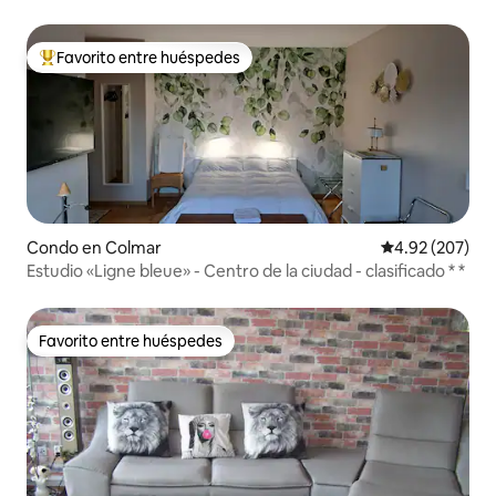
Favorito entre huéspedes
Favorito entre huéspedes preferido
Condo en Colmar
Calificación pr
4.92 (207)
Estudio «Ligne bleue» - Centro de la ciudad - clasificado * *
Favorito entre huéspedes
Favorito entre huéspedes