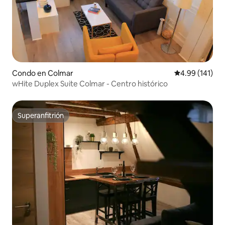
Condo en Colmar
Calificación p
4.99 (141)
wHite Duplex Suite Colmar - Centro histórico
Superanfitrión
Superanfitrión