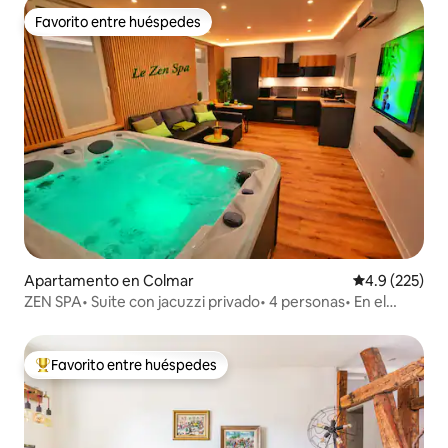
Favorito entre huéspedes
Favorito entre huéspedes
Apartamento en Colmar
Calificación 
4.9 (225)
ZEN SPA• Suite con jacuzzi privado• 4 personas• En el
centro de Colmar
Favorito entre huéspedes
Favorito entre huéspedes preferido