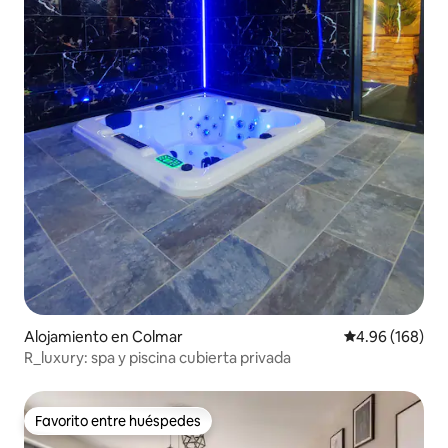
Alojamiento en Colmar
Calificación pr
4.96 (168)
R_luxury: spa y piscina cubierta privada
Favorito entre huéspedes
Favorito entre huéspedes