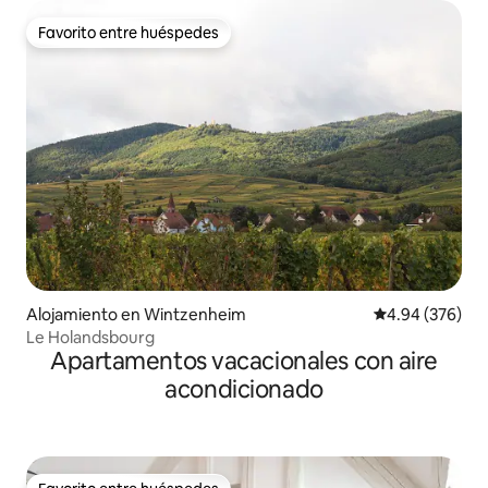
Favorito entre huéspedes
Favorito entre huéspedes
Alojamiento en Wintzenheim
Calificación pr
4.94 (376)
Le Holandsbourg
Apartamentos vacacionales con aire
acondicionado