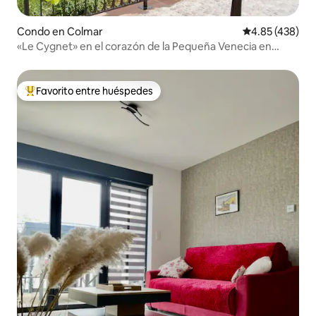
Condo en Colmar
Calificación pr
4.85 (438)
«Le Cygnet» en el corazón de la Pequeña Venecia en
Colmar
Favorito entre huéspedes
Favorito entre huéspedes preferido