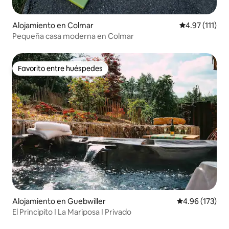
Alojamiento en Colmar
Calificación p
4.97 (111)
Pequeña casa moderna en Colmar
Favorito entre huéspedes
Favorito entre huéspedes
Alojamiento en Guebwiller
Calificación p
4.96 (173)
El Principito I La Mariposa I Privado