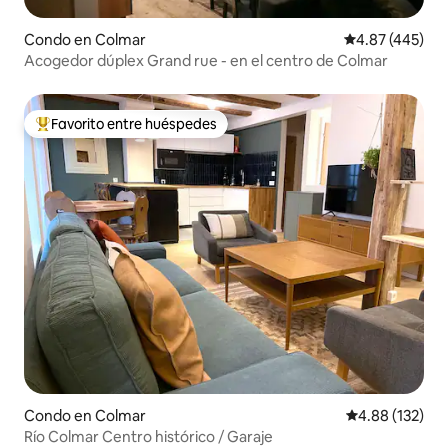
Condo en Colmar
Calificación pr
4.87 (445)
Acogedor dúplex Grand rue - en el centro de Colmar
Favorito entre huéspedes
Favorito entre huéspedes preferido
Condo en Colmar
Calificación p
4.88 (132)
Río Colmar Centro histórico / Garaje