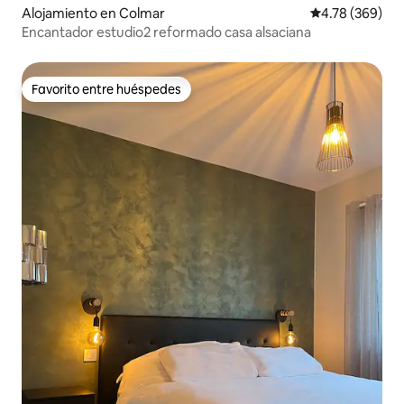
Alojamiento en Colmar
Calificación pr
4.78 (369)
Encantador estudio2 reformado casa alsaciana
Favorito entre huéspedes
Favorito entre huéspedes