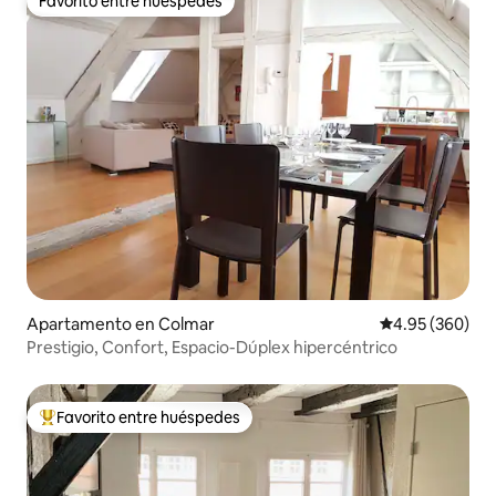
Favorito entre huéspedes
Favorito entre huéspedes
Apartamento en Colmar
Calificación pr
4.95 (360)
Prestigio, Confort, Espacio-Dúplex hipercéntrico
Favorito entre huéspedes
Favorito entre huéspedes preferido