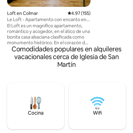
tiendas y restaur
disfrutas de un entor
Loft en Colmar
Calificación promedio: 4.97 de 5
4.97 (155)
apartamento: • Un
Le Loft - Apartamento con encanto en
160 x 200) • Un sa
el corazón de Colmar
El Loft es un magnífico apartamento,
cocina equipada •
romántico y acogedor, en el ático de una
✔ Wifi ✔ Se propo
bonita casa alsaciana clasificada como
toallas ✔ Llegada
monumento histórico. En el corazón del
Estacionamientos
Comodidades populares en alquileres
centro histórico de Colmar, la vida
colmariana está a sus pies con sus
vacacionales cerca de Iglesia de San
numerosos restaurantes y comercios.
Martín
Alojamiento totalmente equipado,
reformado con buen gusto,
preservando la autenticidad del edificio
(vigas a la vista). Apartamento con doble
orientación que ofrece una espléndida
vista de los tejados de Colmar y el
Koïfhus. Clasificado como alojamiento
de turismo de 4 estrellas.
Cocina
Wifi