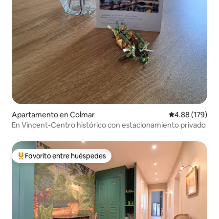
Apartamento en Colmar
Calificación pr
4.88 (179)
En Vincent-Centro histórico con estacionamiento privado
Favorito entre huéspedes
Favorito entre huéspedes preferido