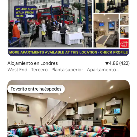
Alojamiento en Londres
Calificación pr
4.86 (422)
West End - Tercero - Planta superior - Apartamento
superior
Favorito entre huéspedes
Favorito entre huéspedes