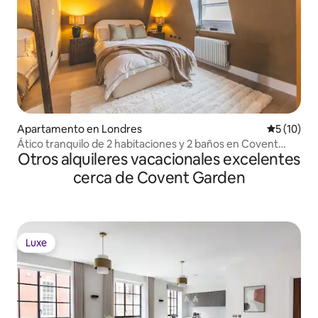
Apartamento en Londres
Calificaci
5 (10)
Ático tranquilo de 2 habitaciones y 2 baños en Covent
Otros alquileres vacacionales excelentes
Garden
cerca de Covent Garden
Luxe
Luxe