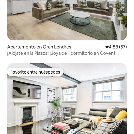
Apartamento en Gran Londres
Calificación p
4.88 (57)
¡Alójate en la Piazza! ¡Joya de 1 dormitorio en Covent
Garden!
Favorito entre huéspedes
Favorito entre huéspedes