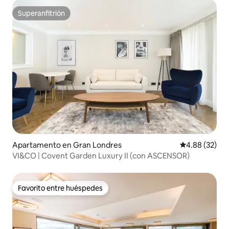
Superanfitrión
Superanfitrión
Apartamento en Gran Londres
Calificación p
4.88 (32)
VI&CO | Covent Garden Luxury II (con ASCENSOR)
Favorito entre huéspedes
Favorito entre huéspedes