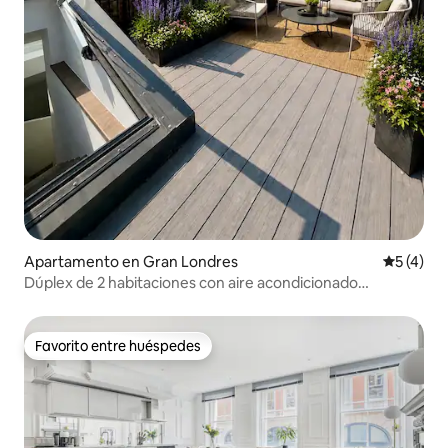
Apartamento en Gran Londres
Calificac
5 (4)
Dúplex de 2 habitaciones con aire acondicionado
renovado en la azotea | Museo Británico
Favorito entre huéspedes
Favorito entre huéspedes