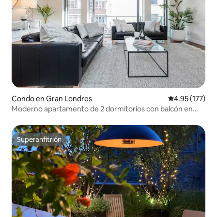
Condo en Gran Londres
Calificación p
4.95 (177)
Moderno apartamento de 2 dormitorios con balcón en
Oxford Street
Superanfitrión
Superanfitrión