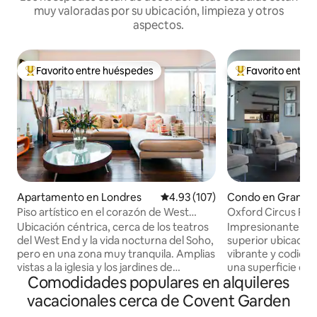
muy valoradas por su ubicación, limpieza y otros
aspectos.
Favorito entre huéspedes
Favorito entre
Favorito entre huéspedes preferido
Favorito entre hu
Apartamento en Londres
Calificación promedio: 4.93 de 5
4.93 (107)
Condo en Gran Lo
Piso artístico en el corazón de West
Oxford Circus Pe
London
Terraza+Balcony+
Ubicación céntrica, cerca de los teatros
Impresionante pen
del West End y la vida nocturna del Soho,
superior ubicado e
pero en una zona muy tranquila. Amplias
vibrante y codici
vistas a la iglesia y los jardines de
una superficie de 
Comodidades populares en alquileres
Dinamarca. Múltiples opciones de
el apartamento b
transporte público. Edificio y entrada
cuenta con 2 ampli
vacacionales cerca de Covent Garden
seguros. Dame j Haz del espacio el tuyo,
elegantes baños (u