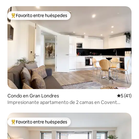
planta
Favorito entre huéspedes
Favorito entre huéspedes preferido
Condo en Gran Londres
Calificaci
5 (41)
Impresionante apartamento de 2 camas en Covent
Garden
Favorito entre huéspedes
Favorito entre huéspedes preferido