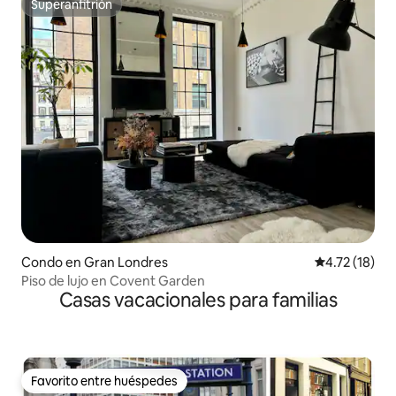
Superanfitrión
Superanfitrión
Condo en Gran Londres
Calificación 
4.72 (18)
Piso de lujo en Covent Garden
Casas vacacionales para familias
Favorito entre huéspedes
Favorito entre huéspedes