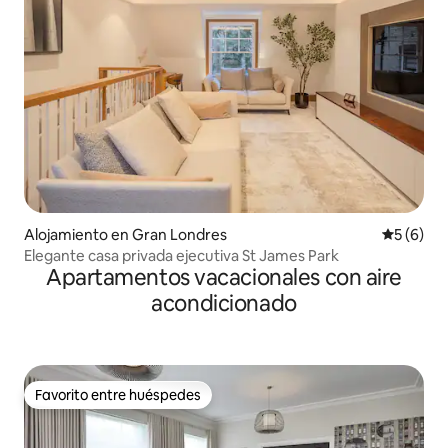
Alojamiento en Gran Londres
Calificac
5 (6)
Elegante casa privada ejecutiva St James Park
Apartamentos vacacionales con aire
acondicionado
Favorito entre huéspedes
Favorito entre huéspedes