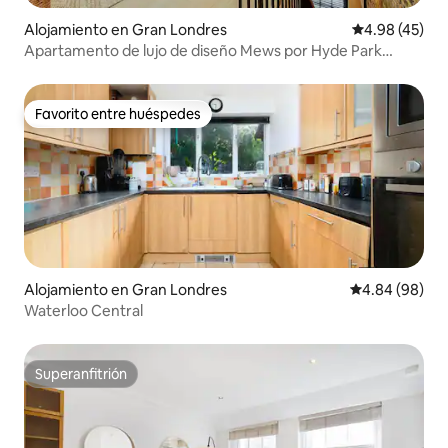
Alojamiento en Gran Londres
Calificación 
4.98 (45)
Apartamento de lujo de diseño Mews por Hyde Park
Notting Hill
Favorito entre huéspedes
Favorito entre huéspedes
Alojamiento en Gran Londres
Calificación p
4.84 (98)
Waterloo Central
Superanfitrión
Superanfitrión