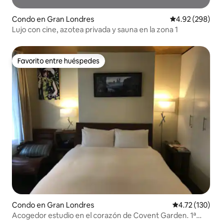
Condo en Gran Londres
Calificación pr
4.92 (298)
Lujo con cine, azotea privada y sauna en la zona 1
Favorito entre huéspedes
Favorito entre huéspedes
Condo en Gran Londres
Calificación p
4.72 (130)
Acogedor estudio en el corazón de Covent Garden. 1ª