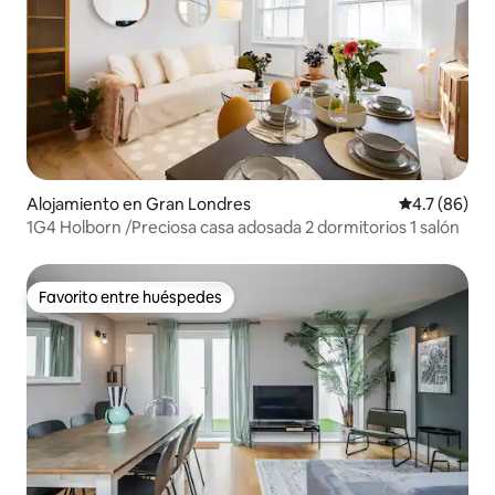
Alojamiento en Gran Londres
Calificación
4.7 (86)
1G4 Holborn /Preciosa casa adosada 2 dormitorios 1 salón
Favorito entre huéspedes
Favorito entre huéspedes