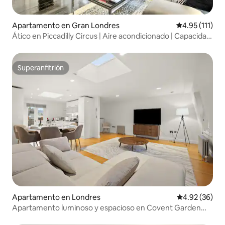
Apartamento en Gran Londres
Calificación p
4.95 (111)
Ático en Piccadilly Circus | Aire acondicionado | Capacidad
para 6-7 personas
Superanfitrión
Superanfitrión
Apartamento en Londres
Calificación p
4.92 (36)
Apartamento luminoso y espacioso en Covent Garden
Opera