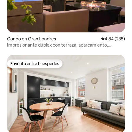
Condo en Gran Londres
Calificación pr
4.84 (238)
Impresionante dúplex con terraza, aparcamiento,
barbacoa, 3 dormitorios y baño
Favorito entre huéspedes
Favorito entre huéspedes