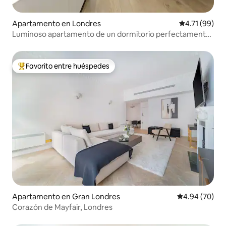
Apartamento en Londres
Calificación 
4.71 (99)
Luminoso apartamento de un dormitorio perfectamente
ubicado.
Favorito entre huéspedes
Favorito entre huéspedes preferido
Apartamento en Gran Londres
Calificación p
4.94 (70)
Corazón de Mayfair, Londres