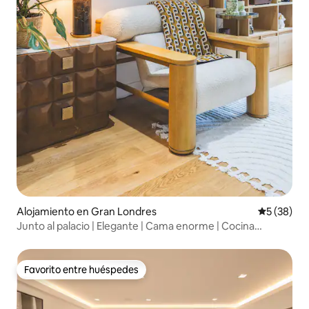
Alojamiento en Gran Londres
Calificaci
5 (38)
Junto al palacio | Elegante | Cama enorme | Cocina
completa
Favorito entre huéspedes
Favorito entre huéspedes