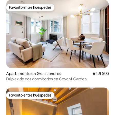
Favorito entre huéspedes
Favorito entre huéspedes
Apartamento en Gran Londres
Calificación
4.9 (63)
Dúplex de dos dormitorios en Covent Garden
Favorito entre huéspedes
Favorito entre huéspedes