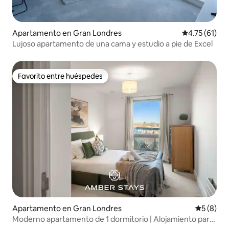
Apartamento en Gran Londres
Calificación 
4.75 (61)
Lujoso apartamento de una cama y estudio a pie de Excel
Favorito entre huéspedes
Favorito entre huéspedes
Apartamento en Gran Londres
Calificac
5 (8)
Moderno apartamento de 1 dormitorio | Alojamiento para
dos en Canning Town