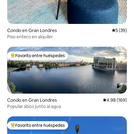
Condo en Gran Londres
Calificaci
5 (39)
Piso entero en alquiler
Favorito entre huéspedes
Favorito entre huéspedes preferido
Condo en Gran Londres
Calificación pr
4.98 (169)
Popular ático junto al agua
Favorito entre huéspedes
Favorito entre huéspedes preferido