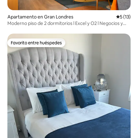
Apartamento en Gran Londres
Calificaci
5 (13)
Moderno piso de 2 dormitorios l Excel y O2 l Negocios y
ocio
Favorito entre huéspedes
Favorito entre huéspedes