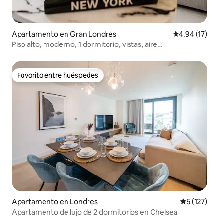
Apartamento en Gran Londres
Calificación 
4.94 (17)
Piso alto, moderno, 1 dormitorio, vistas, aire
acondicionado portátil, estacionamiento
Favorito entre huéspedes
Favorito entre huéspedes
Apartamento en Londres
Calificació
5 (127)
Apartamento de lujo de 2 dormitorios en Chelsea