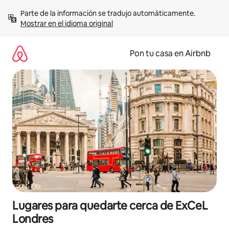
Omite
Parte de la información se tradujo automáticamente. 
el
Mostrar en el idioma original
contenido
Pon tu casa en Airbnb
Lugares para quedarte cerca de ExCeL
Londres