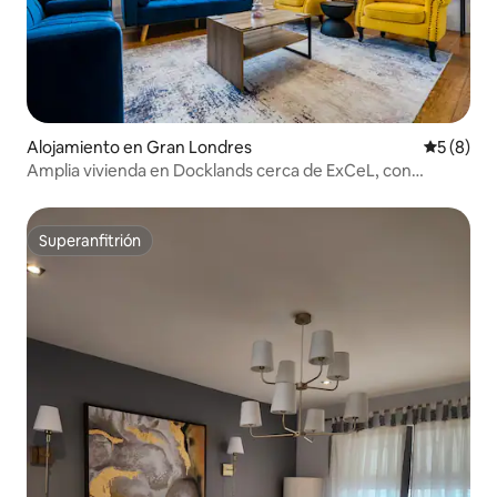
Alojamiento en Gran Londres
Calificac
5 (8)
Amplia vivienda en Docklands cerca de ExCeL, con
estacionamiento gratuito
Superanfitrión
Superanfitrión