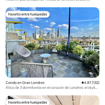
Aparcamiento
Favorito entre huéspedes
Favorito entre huéspedes
Condo en Gran Londres
Calificación p
4.87 (132)
Ático de 3 dormitorios en el corazón de Londres: el skyline
de la ciudad
Favorito entre huéspedes
Favorito entre huéspedes