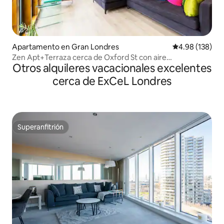
Apartamento en Gran Londres
Calificación pr
4.98 (138)
Zen Apt+Terraza cerca de Oxford St con aire
Otros alquileres vacacionales excelentes
acondicionado
cerca de ExCeL Londres
Superanfitrión
Superanfitrión