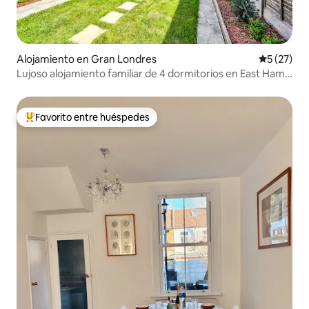
Alojamiento en Gran Londres
Calificaci
5 (27)
Lujoso alojamiento familiar de 4 dormitorios en East Ham |
Wifi rápido
Favorito entre huéspedes
Favorito entre huéspedes preferido