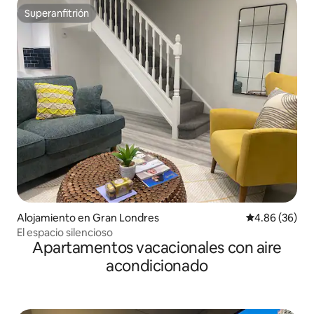
Superanfitrión
Superanfitrión
Alojamiento en Gran Londres
Calificación p
4.86 (36)
El espacio silencioso
Apartamentos vacacionales con aire
acondicionado