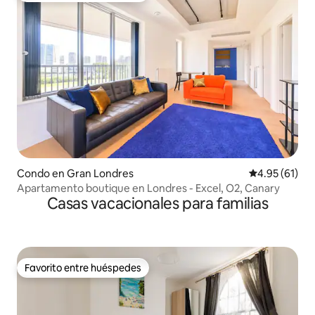
Condo en Gran Londres
Calificación 
4.95 (61)
Apartamento boutique en Londres - Excel, O2, Canary
Casas vacacionales para familias
Favorito entre huéspedes
Favorito entre huéspedes