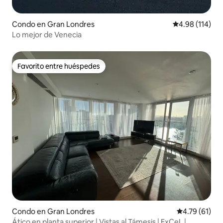
Condo en Gran Londres
Calificación p
4.98 (114)
Lo mejor de Venecia
Favorito entre huéspedes
Favorito entre huéspedes
Condo en Gran Londres
Calificación 
4.79 (61)
Ático en planta superior | Vistas al Támesis | ExCeL |