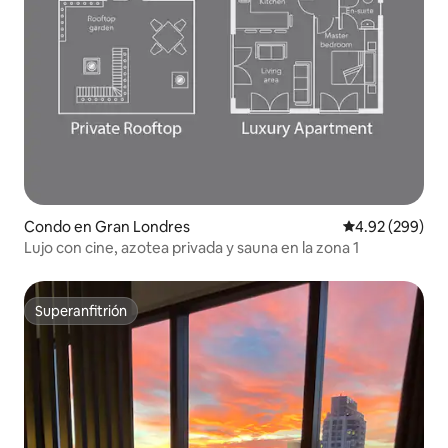
Condo en Gran Londres
Calificación pr
4.92 (299)
Lujo con cine, azotea privada y sauna en la zona 1
Superanfitrión
Superanfitrión