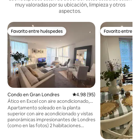
muy valoradas por su ubicación, limpieza y otros
aspectos.
Favorito entre huéspedes
Favorito entre h
Favorito entre huéspedes
Favorito entre h
Condo en Gran Londres
Calificación promedio: 4.98 de 
4.98 (95)
Ático en Excel con aire acondicionado,
vistas emblemáticas, gimnasio y
Apartamento soleado en la planta
aparcamiento
superior con aire acondicionado y vistas
panorámicas impresionantes de Londres
(como en las fotos) 2 habitaciones
dobles 2 baños Totalmente moblada.
Bien equipado Ropa de cama y toallas de