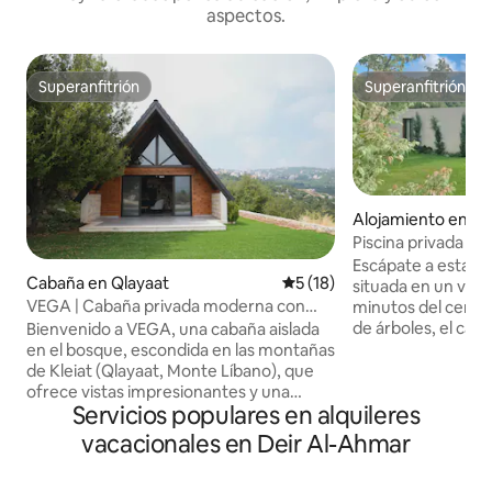
aspectos.
Superanfitrión
Superanfitrión
Superanfitrión
Superanfitrión
Alojamiento en E
Piscina privada y j
Batroun
Escápate a esta t
Cabaña en Qlayaat
Calificación promedio: 5 de 
5 (18)
situada en un valle
VEGA | Cabaña privada moderna con
minutos del centr
vistas panorámicas
de árboles, el cant
Bienvenido a VEGA, una cabaña aislada
vistas impresiona
en el bosque, escondida en las montañas
privacidad total y
de Kleiat (Qlayaat, Monte Líbano), que
escapada a la natu
ofrece vistas impresionantes y una
Servicios populares en alquileres
piscina privada, u
tranquilidad absoluta Diseñado
un elegante confor
cuidadosamente para mañanas
vacacionales en Deir Al-Ahmar
para parejas, fami
tranquilas y noches acogedoras, Vega
viajeros solitarios
está a solo 3 minutos de la calle principal