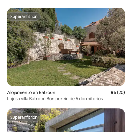
Superanfitrión
Superanfitrión
Alojamiento en Batroun
Calificaci
5 (20)
Lujosa villa Batroun Bonjourein de 5 dormitorios
Superanfitrión
Superanfitrión