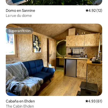
Domo en Sannine
Calificación 
4.92 (12)
La rue du dome
Superanfitrión
Superanfitrión
Cabaña en Ehden
Calificación 
4.93 (61)
The Cabin Ehden