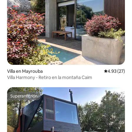
Villa en Mayrouba
Calificación 
4.93 (27)
Villa Harmony - Retiro en la montaña Caim
Superanfitrión
Superanfitrión