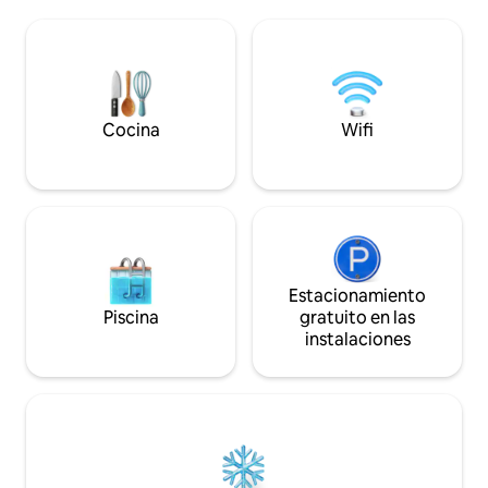
tranquilidad y relajació
de Kleiat, a 25 minutos de la estación de
totalmente equipad
esquí Faraya/Mzaar y a 30 minutos de
energía solar, apa
Beirut La cabaña de 2 dormitorios, 2
entrega 24/7, todo
baños y 120 metros cuadrados cuenta
una estancia sin es
con una cocina totalmente equipada,
aire acondicionado, Wi-Fi de fibra óptica,
Smart TV y lavandería, lo que la hace
Cocina
Wifi
ideal tanto para estancias más largas
como para escapadas de fin de semana
Estacionamiento
Piscina
gratuito en las
instalaciones