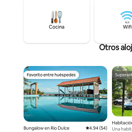
tienes re
ubicación ideal para los deportes
cercanos, puede
acuáticos.
castillo de San Fe
hermoso 
Cocina
Wifi
Otros alo
Favorito entre huéspedes
Superanf
Favorito entre huéspedes
Superanf
Habitación
Bungalow en Río Dulce
Calificación promedio:
4.94 (54)
Una habit