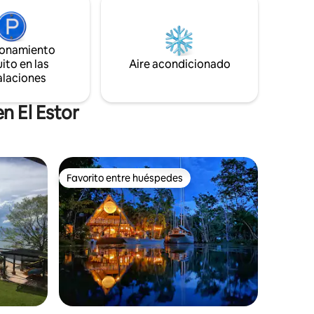
También podemos recomendarte
jor opción
muchos destinos cercanos. ¡Nos vemos
s de
pronto!
ionamiento
ito en las
Aire acondicionado
alaciones
n El Estor
Favorito entre huéspedes
Favorito entre huéspedes