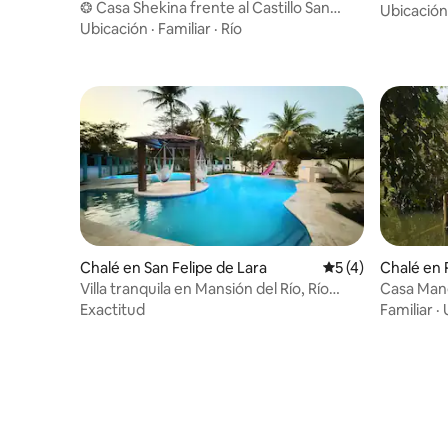
❂ Casa Shekina frente al Castillo San
Castillo
Ubicación
Felipe
Ubicación
·
Familiar
·
Río
Chalé en San Felipe de Lara
Calificación prome
5 (4)
Chalé en 
Villa tranquila en Mansión del Río, Río
Casa Mangl
Dulce
Exactitud
Familiar
·