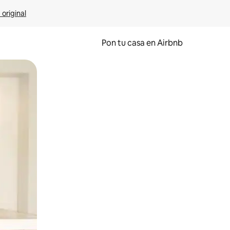
 original
Pon tu casa en Airbnb
o o desliza el dedo.