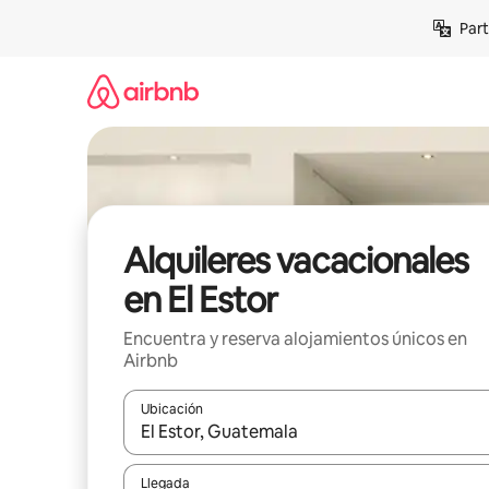
Omite
Part
el
contenido
Alquileres vacacionales
en El Estor
Encuentra y reserva alojamientos únicos en
Airbnb
Ubicación
Cuando los resultados estén disponibles, navega co
Llegada