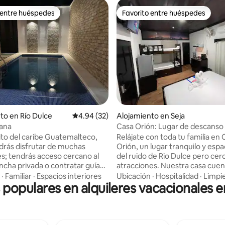
 entre huéspedes
Favorito entre huéspedes
 entre huéspedes
Favorito entre huéspedes
 4.51 de 5, 68 reseñas
to en Río Dulce
Calificación promedio: 4.94 de 5, 32 reseñas
4.94 (32)
Alojamiento en Seja
iana
Casa Orión: Lugar de descanso
Río Dulce
to del caribe Guatemalteco,
Relájate con toda tu familia en 
rás disfrutar de muchas
Orión, un lugar tranquilo y espa
es; tendrás acceso cercano al
del ruido de Rio Dulce pero cer
ancha privada o contratar guía
atracciones. Nuestra casa cuenta con 2
 puente está cercano y puedes
apartamentos, con cama principa
·
Familiar
·
Espacios interiores
Ubicación
·
Hospitalidad
·
Limpi
 populares en alquileres vacacionales e
para tomarte las fotografías
cada habitación equipados con 
dientes para grabar esos
cafetera, utensilios, electrodo
 importantes con tus
refrigerador, TV, wifi, parqueo 
s o amigos. Casa Adriana es un
hasta 3 vehículos, sala, comed
uro, moderno y encantador,
al aire libre. Si vas de la ciudad para Petén