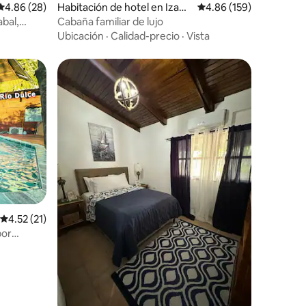
Calificación promedio: 4.86 de 5, 28 reseñas
4.86 (28)
Habitación de hotel en Izaba
Calificación promedio: 
4.86 (159)
l
abal,
Cabaña familiar de lujo
Ubicación
·
Calidad-precio
·
Vista
Calificación promedio: 4.52 de 5, 21 reseñas
4.52 (21)
por