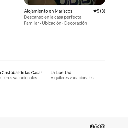
Alojamiento en Mariscos
Calificación prom
5 (3)
Descanso en la casa perfecta
Familiar
·
Ubicación
·
Decoración
 Cristóbal de las Casas
La Libertad
uileres vacacionales
Alquileres vacacionales