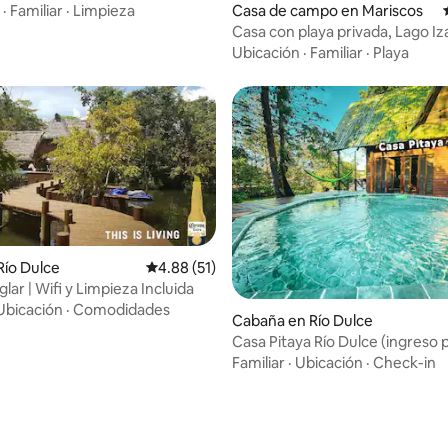
Casa de campo en Mariscos
·
Familiar
·
Limpieza
Casa con playa privada, Lago Iz
Guatemala.
Ubicación
·
Familiar
·
Playa
dio: 5 de 5, 4 reseñas
Río Dulce
Calificación promedio: 4.88 de 5, 51 reseñas
4.88 (51)
ar | Wifi y Limpieza Incluida
Ubicación
·
Comodidades
Cabaña en Río Dulce
Casa Pitaya Río Dulce (ingreso 
lancha)
Familiar
·
Ubicación
·
Check-in