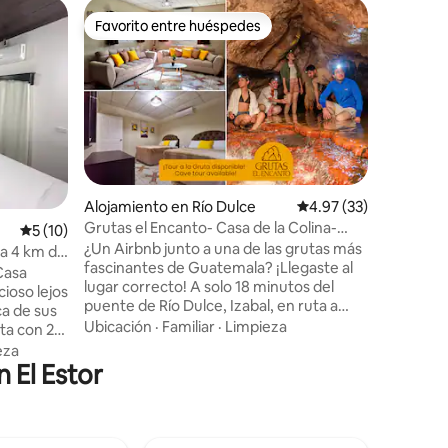
Cabaña e
Favorito entre huéspedes
Superanf
Favorito entre huéspedes
Superanf
Ecolodge#
acondicio
Happy Ig
accesible
acogedor 
pintoresc
dormitor
Familiar
·
de literas
cómodame
cabaña i
Alojamiento en Río Dulce
Calificación promedio:
4.97 (33)
cocina co
Grutas el Encanto- Casa de la Colina-
Calificación promedio: 5 de 5, 10 reseñas
5 (10)
comedor 
Ruta a Petén
¿Un Airbnb junto a una de las grutas más
huéspede
 a 4 km de
fascinantes de Guatemala? ¡Llegaste al
zona de 
Casa
lugar correcto! A solo 18 minutos del
comedor 
cioso lejos
puente de Río Dulce, Izabal, en ruta a
disponibl
ca de sus
Petén, Casa de la Colina no es solo un
Ubicación
·
Familiar
·
Limpieza
acogedor alojamiento en Grutas el
l y litera
eza
Encanto: es tu puerta a la aventura. Al
n El Estor
cocina,
hospedarte con nosotros, reserva tu
mésticos,
tour para explorar nuestra gruta con ríos
privado
internos y formaciones milenarias, todo
or y mesa
dentro de las mismas instalaciones.