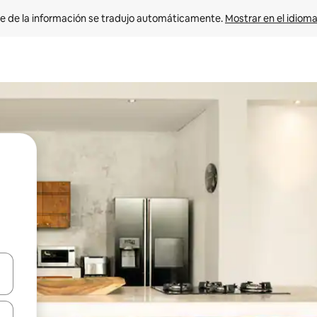
e de la información se tradujo automáticamente. 
Mostrar en el idioma
n las teclas de flecha hacia arriba y hacia abajo o explora con el tact