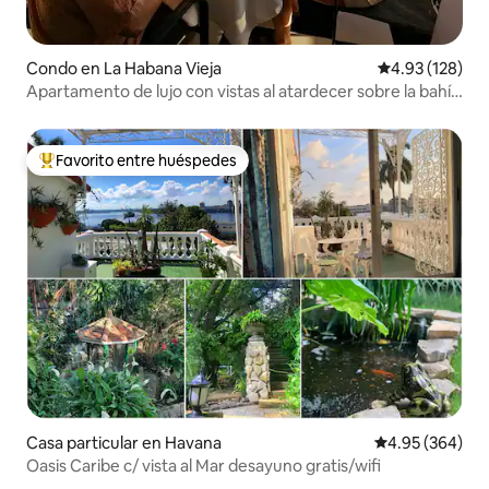
Condo en La Habana Vieja
Calificación p
4.93 (128)
Apartamento de lujo con vistas al atardecer sobre la bahía
de La Habana
Favorito entre huéspedes
Favorito entre huéspedes preferido
Casa particular en Havana
Calificación pr
4.95 (364)
Oasis Caribe c/ vista al Mar desayuno gratis/wifi