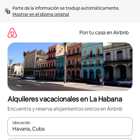
Omite
Parte de la información se tradujo automáticamente. 
el
Mostrar en el idioma original
contenido
Pon tu casa en Airbnb
Alquileres vacacionales en La Habana
Encuentra y reserva alojamientos únicos en Airbnb
Ubicación
Cuando los resultados estén disponibles, navega con las teclas d