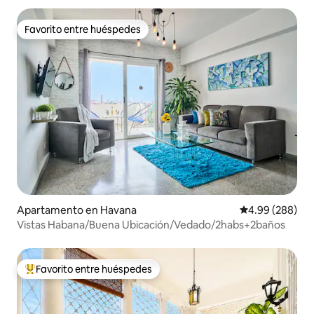
Favorito entre huéspedes
Favorito entre huéspedes
Apartamento en Havana
Calificación pr
4.99 (288)
Vistas Habana/Buena Ubicación/Vedado/2habs+2baños
Favorito entre huéspedes
Favorito entre huéspedes preferido