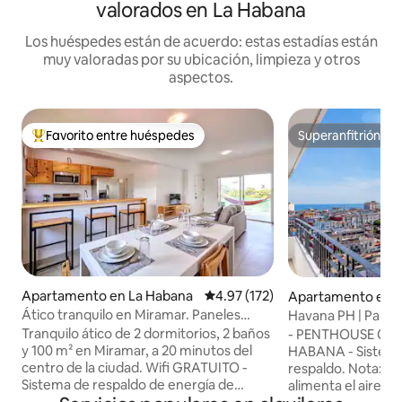
valorados en La Habana
Los huéspedes están de acuerdo: estas estadías están
muy valoradas por su ubicación, limpieza y otros
aspectos.
Favorito entre huéspedes
Superanfitrión
Favorito entre huéspedes preferido
Superanfitrión
Apartamento en La Habana
Calificación promedio: 4.97 de 5
4.97 (172)
Apartamento en 
bana
Ático tranquilo en Miramar. Paneles
Havana PH | Panele
solares y wifi
respaldo |
Tranquilo ático de 2 dormitorios, 2 baños
- PENTHOUSE CON 
y 100 m² en Miramar, a 20 minutos del
HABANA - Sistema de energía de
centro de la ciudad. Wifi GRATUITO -
respaldo. Nota: El
Sistema de respaldo de energía de
alimenta el aire ac
batería solar garantiza que nunca