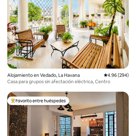
Alojamiento en Vedado, La Havana
Calificación pr
4.96 (294)
Casa para grupos sin afectación eléctrica, Centro
Favorito entre huéspedes
Favorito entre huéspedes preferido