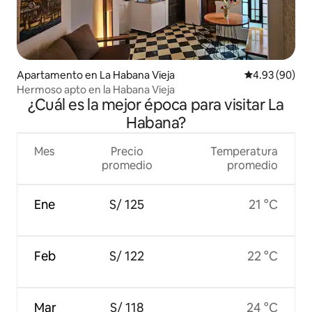
Apartamento en La Habana Vieja
Calificación p
4.93 (90)
Hermoso apto en la Habana Vieja
¿Cuál es la mejor época para visitar La
Habana?
Mes
Precio
Temperatura
promedio
promedio
Ene
S/ 125
21 °C
Feb
S/ 122
22 °C
Mar
S/ 118
24 °C