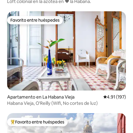
Loft colonial en la azotea en ❤️ la Habana.
Favorito entre huéspedes
Favorito entre huéspedes
Apartamento en La Habana Vieja
Calificación p
4.91 (197)
Habana Vieja, O'Reilly (Wifi, No cortes de luz)
Favorito entre huéspedes
Favorito entre huéspedes preferido