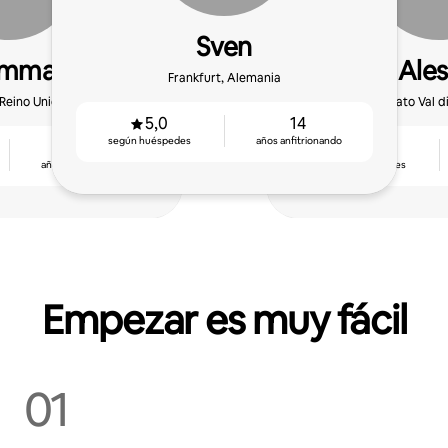
Sven
amma
Ales
Frankfurt, Alemania
Reino Unido
San Donato Val di
5,0
14
según huéspedes
años anfitrionando
12
5,0
años anfitrionando
según huéspedes
Empezar es muy fácil
01