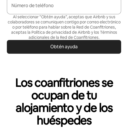
Número de teléfono
Al seleccionar “Obtén ayuda”, aceptas que Airbnb y sus
colaboradores se comuniquen contigo por correo electrónico
o por teléfono para hablar sobre la Red de Coanfitriones,
aceptas la
Política de privacidad
de Airbnb y los
Términos
adicionales de la Red de Coanfitriones
.
Obtén ayuda
Los coanfitriones se
ocupan de tu
alojamiento y de los
huéspedes