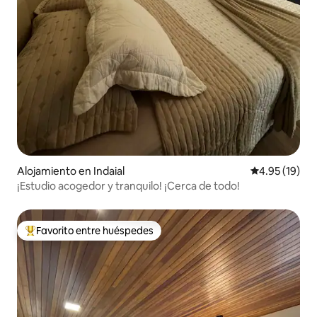
Alojamiento en Indaial
Calificación 
4.95 (19)
¡Estudio acogedor y tranquilo! ¡Cerca de todo!
Favorito entre huéspedes
Favorito entre huéspedes preferido