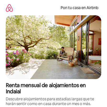
Omite
el
Pon tu casa en Airbnb
contenido
Renta mensual de alojamientos en
Indaial
Descubre alojamientos para estadías largas que te
harán sentir como en casa durante un mes o más.