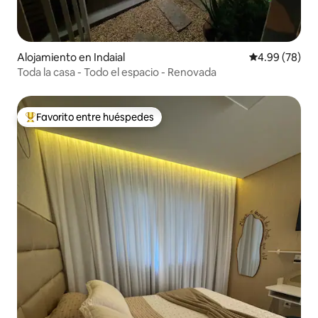
Alojamiento en Indaial
Calificación p
4.99 (78)
Toda la casa - Todo el espacio - Renovada
Favorito entre huéspedes
Favorito entre huéspedes preferido