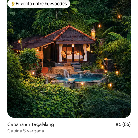
Favorito entre huéspedes
Favorito entre huéspedes preferido
Cabaña en Tegalalang
Calificaci
5 (65)
Cabina Swargana