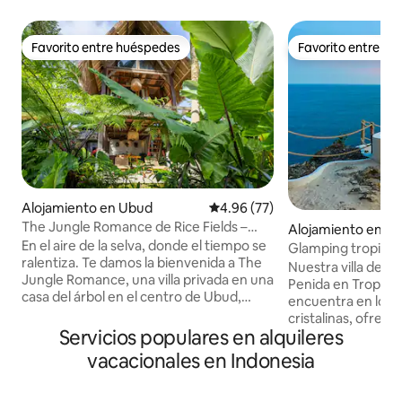
Favorito entre huéspedes
Favorito entre h
Favorito entre huéspedes
Favorito entre h
Alojamiento en Ubud
Calificación promedio: 4.96 de 
4.96 (77)
The Jungle Romance de Rice Fields –
Alojamiento en Nu
Ubud Villa
En el aire de la selva, donde el tiempo se
Glamping tropical •
ralentiza. Te damos la bienvenida a The
con vistas al mar
Nuestra villa de l
Jungle Romance, una villa privada en una
Penida en Tropica
casa del árbol en el centro de Ubud,
encuentra en lo al
rodeada de cocoteros, con campos de
cristalinas, ofrec
arroz a un lado y la selva a su alrededor.
Servicios populares en alquileres
de lujo serena rod
Despiértate con una luz suave a través
uno de los favorit
vacacionales en Indonesia
del vidrio que va del piso al techo. Déjate
de contenido y las 
llevar en la hamaca de red sobre el
vistas al mar y a lo
verde. Báñate en una bañera de piedra al