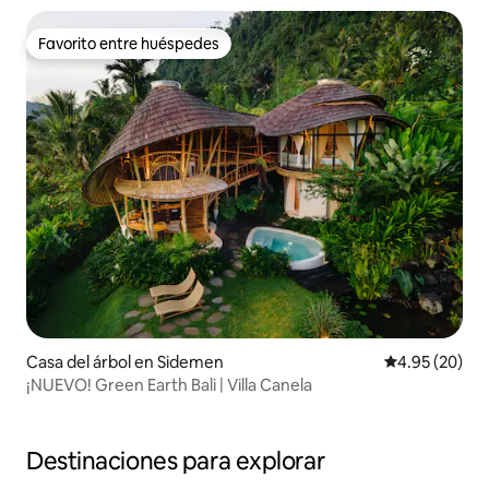
Favorito entre huéspedes
Favorito entre huéspedes
Casa del árbol en Sidemen
Calificación p
4.95 (20)
¡NUEVO! Green Earth Bali | Villa Canela
Destinaciones para explorar