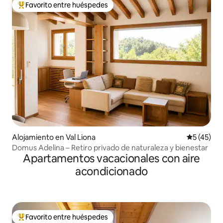
Favorito entre huéspedes
Favorito entre huéspedes preferido
Alojamiento en Val Liona
Calificaci
5 (45)
Domus Adelina – Retiro privado de naturaleza y bienestar
Apartamentos vacacionales con aire
acondicionado
Favorito entre huéspedes
Favorito entre huéspedes preferido