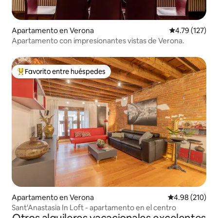
Apartamento en Verona
Calificación p
4.79 (127)
Apartamento con impresionantes vistas de Verona.
Favorito entre huéspedes
Favorito entre huéspedes preferido
Apartamento en Verona
Calificación pr
4.98 (210)
Sant'Anastasia In Loft - apartamento en el centro