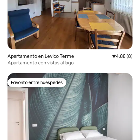
Apartamento en Levico Terme
Calificación 
4.88 (8)
Apartamento con vistas al lago
Favorito entre huéspedes
Favorito entre huéspedes