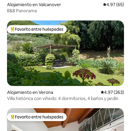
Alojamiento en Valcanover
Calificación p
4.97 (65)
B&B Panorama
Favorito entre huéspedes
Favorito entre huéspedes preferido
Alojamiento en Verona
Calificación pr
4.97 (263)
Villa histórica con viñedo: 4 dormitorios, 4 baños y jardín
Favorito entre huéspedes
Favorito entre huéspedes preferido