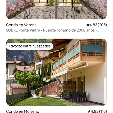
Condo en Verona
Calificación pr
4.83 (206)
SOBRE Ponte Pietra • Puente romano de 2000 años •
VISTA
Favorito entre huéspedes
Favorito entre huéspedes
Condo en Molveno
Calificación p
4.92 (116)