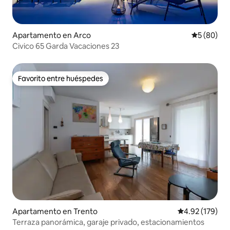
Apartamento en Arco
Calificaci
5 (80)
Civico 65 Garda Vacaciones 23
Favorito entre huéspedes
Favorito entre huéspedes
Apartamento en Trento
Calificación p
4.92 (179)
Terraza panorámica, garaje privado, estacionamientos