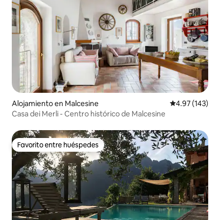
Alojamiento en Malcesine
Calificación p
4.97 (143)
Casa dei Merli - Centro histórico de Malcesine
Favorito entre huéspedes
Favorito entre huéspedes