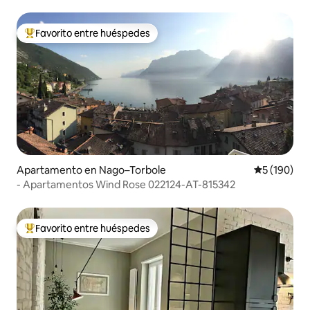
Favorito entre huéspedes
Favorito entre huéspedes preferido
Apartamento en Nago–Torbole
Calificació
5 (190)
- Apartamentos Wind Rose 022124-AT-815342
Favorito entre huéspedes
Favorito entre huéspedes preferido