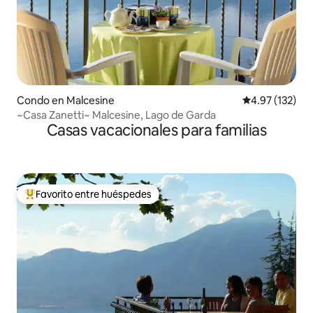
Condo en Malcesine
Calificación p
4.97 (132)
~Casa Zanetti~ Malcesine, Lago de Garda
Casas vacacionales para familias
Favorito entre huéspedes
Favorito entre huéspedes preferido