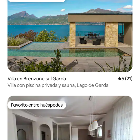
Favorito entre huéspedes
Villa en Brenzone sul Garda
Calificaci
5 (21)
Villa con piscina privada y sauna, Lago de Garda
Favorito entre huéspedes
Favorito entre huéspedes