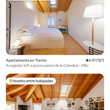
Apartamento en Trento
Calificación p
4.91 (157)
Acogedor loft a pocos pasos de la Catedral - Il Blu
Favorito entre huéspedes
Favorito entre huéspedes preferido