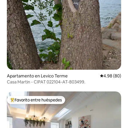
Apartamento en Levico Terme
Calificación p
4.98 (80)
Casa Martin - CIPAT 022104-AT-803499.
Favorito entre huéspedes
Favorito entre huéspedes preferido