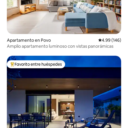
Apartamento en Povo
Calificación pr
4.99 (146)
Amplio apartamento luminoso con vistas panorámicas
Favorito entre huéspedes
Favorito entre huéspedes preferido