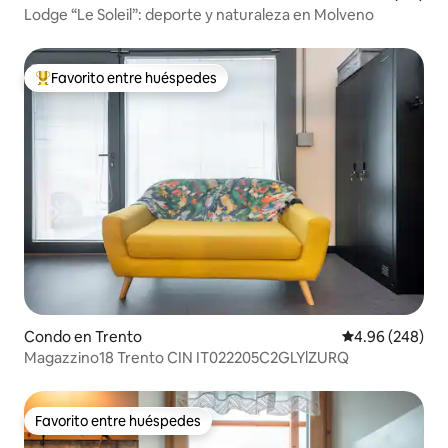
Lodge “Le Soleil”: deporte y naturaleza en Molveno
Favorito entre huéspedes
Favorito entre huéspedes preferido
Condo en Trento
Calificación pr
4.96 (248)
Magazzino18 Trento CIN IT022205C2GLYlZURQ
Favorito entre huéspedes
Favorito entre huéspedes