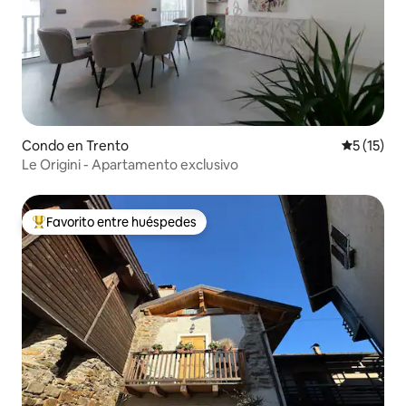
Condo en Trento
Calificaci
5 (15)
Le Origini - Apartamento exclusivo
Favorito entre huéspedes
Favorito entre huéspedes preferido