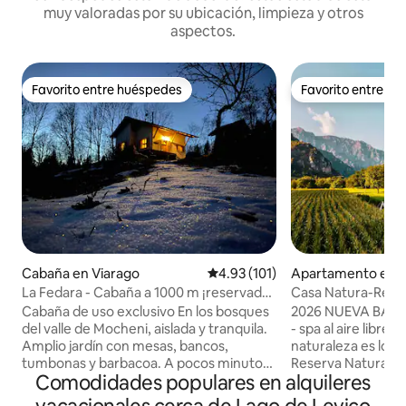
muy valoradas por su ubicación, limpieza y otros
aspectos.
Favorito entre huéspedes
Favorito entre h
Favorito entre huéspedes
Favorito entre h
Cabaña en Viarago
Calificación promedio: 4.93 de 5
4.93 (101)
Apartamento en 
e sul Garda
La Fedara - Cabaña a 1000 m ¡reservada
Casa Natura-Reserv
e íntima!
Bondo
Cabaña de uso exclusivo En los bosques
2026 NUEVA BAÑ
del valle de Mocheni, aislada y tranquila.
- spa al aire libre 
Amplio jardín con mesas, bancos,
naturaleza es lo q
tumbonas y barbacoa. A pocos minutos
Reserva Natural de
Comodidades populares en alquileres
en coche del pueblo con todos los
entre los vastos p
servicios Excursiones, senderismo,
bosques con vistas