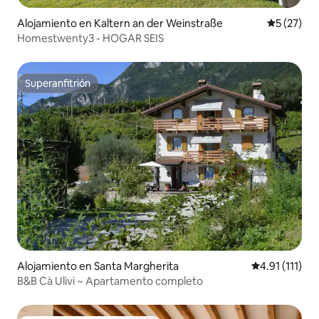
Alojamiento en Kaltern an der Weinstraße
Calificaci
5 (27)
Homestwenty3 - HOGAR SEIS
Superanfitrión
Superanfitrión
Alojamiento en Santa Margherita
Calificación p
4.91 (111)
B&B Cà Ulivi ~ Apartamento completo