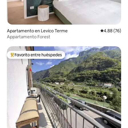
Apartamento en Levico Terme
Calificación p
4.88 (76)
Appartamento Forest
Favorito entre huéspedes
Favorito entre huéspedes preferido