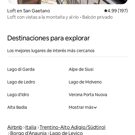
Loft en San Gaetano
Calificación pr
4.99 (197)
Loft con vistas a la montaña y al río • Balcón privado
Destinaciones para explorar
Los mejores lugares de interés más cercanos
Lago di Garda
Alpe de Siusi
Lago de Ledro
Lago de Molveno
Lago d'Idro
Verona Porta Nuova
Alta Badia
Mostrar más
Airbnb
Italia
Trentino-Alto Adigio/Südtirol
Borgo d'Anaunia
Lago de Levico