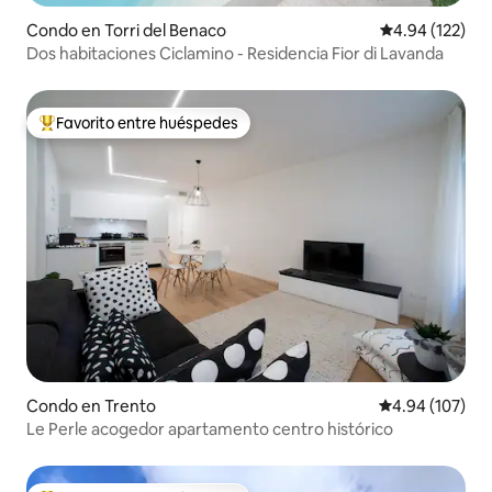
Condo en Torri del Benaco
Calificación p
4.94 (122)
Dos habitaciones Ciclamino - Residencia Fior di Lavanda
Favorito entre huéspedes
Favorito entre huéspedes preferido
Condo en Trento
Calificación pr
4.94 (107)
Le Perle acogedor apartamento centro histórico