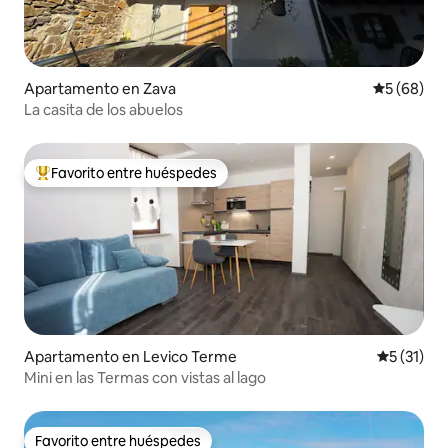
Apartamento en Zava
Calificaci
5 (68)
La casita de los abuelos
Favorito entre huéspedes
Favorito entre huéspedes preferido
Apartamento en Levico Terme
Calificaci
5 (31)
Mini en las Termas con vistas al lago
Favorito entre huéspedes