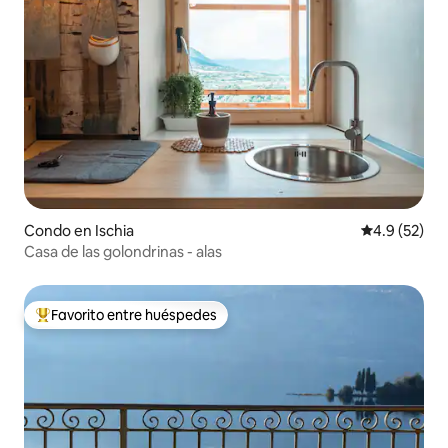
Condo en Ischia
Calificación
4.9 (52)
Casa de las golondrinas - alas
Favorito entre huéspedes
Favorito entre huéspedes preferido