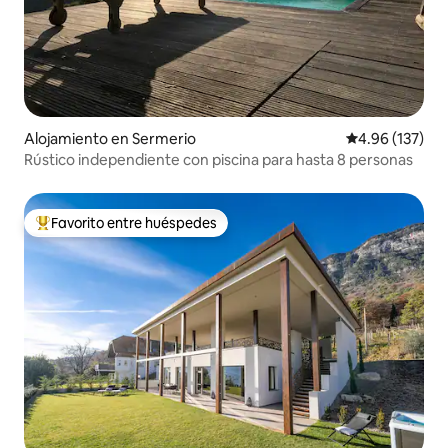
Alojamiento en Sermerio
Calificación p
4.96 (137)
Rústico independiente con piscina para hasta 8 personas
Favorito entre huéspedes
Favorito entre huéspedes preferido