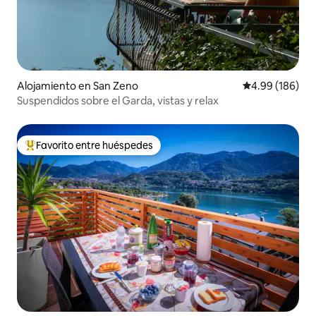
Alojamiento en San Zeno
Calificación pr
4.99 (186)
Suspendidos sobre el Garda, vistas y relax
Favorito entre huéspedes
Favorito entre huéspedes preferido