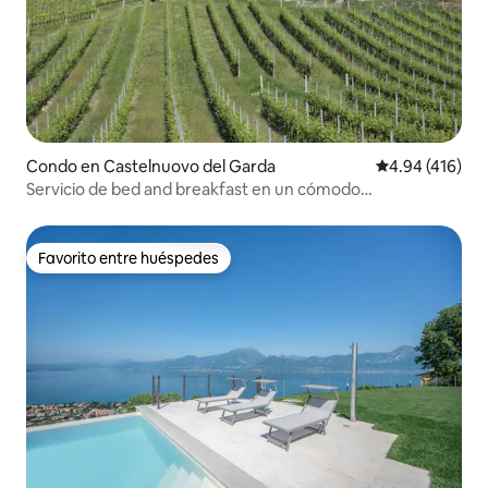
Condo en Castelnuovo del Garda
Calificación pr
4.94 (416)
Servicio de bed and breakfast en un cómodo
apartamento de Casa Marina
Favorito entre huéspedes
Favorito entre huéspedes