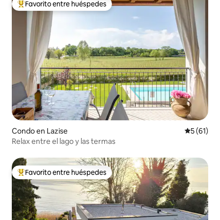
Favorito entre huéspedes
Favorito entre huéspedes preferido
Condo en Lazise
Calificaci
5 (61)
Relax entre el lago y las termas
Favorito entre huéspedes
Favorito entre huéspedes preferido