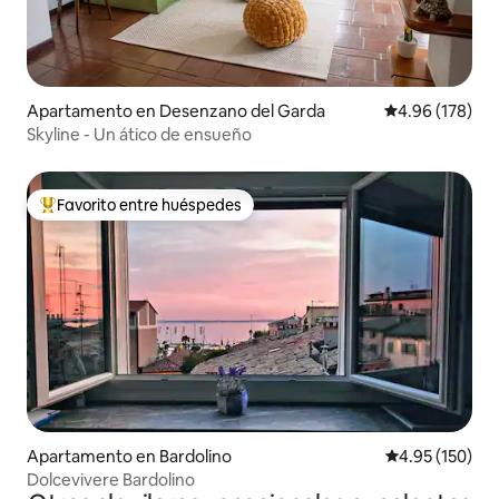
Apartamento en Desenzano del Garda
Calificación pr
4.96 (178)
Skyline - Un ático de ensueño
Favorito entre huéspedes
Favorito entre huéspedes preferido
Apartamento en Bardolino
Calificación p
4.95 (150)
Dolcevivere Bardolino