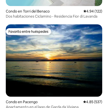
Condo en Torri del Benaco
Calificación p
4.94 (122)
Dos habitaciones Ciclamino - Residencia Fior di Lavanda
Favorito entre huéspedes
Favorito entre huéspedes
Condo en Pacengo
Calificación pr
4.85 (537)
Apartamento en el lago de Garda da Viviana