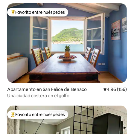
Favorito entre huéspedes
Favorito entre huéspedes preferido
Apartamento en San Felice del Benaco
Calificación pr
4.96 (156)
Una ciudad costera en el golfo
Favorito entre huéspedes
Favorito entre huéspedes preferido