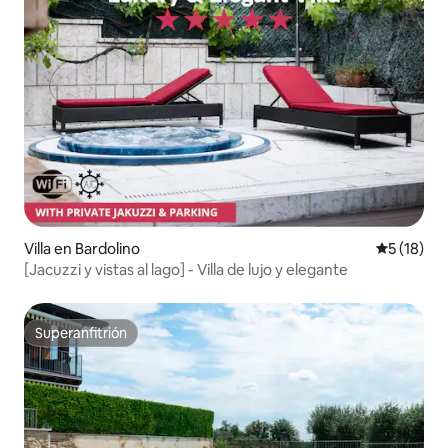
Villa en Bardolino
Calificaci
5 (18)
[Jacuzzi y vistas al lago] - Villa de lujo y elegante
Superanfitrión
Superanfitrión