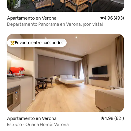
Apartamento en Verona
Calificación pr
4.96 (493)
Departamento Panorama en Verona, ¡con vista!
Favorito entre huéspedes
Favorito entre huéspedes preferido
Apartamento en Verona
Calificación pr
4.98 (621)
Estudio - Oriana Homèl Verona