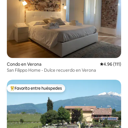
Condo en Verona
Calificación p
4.96 (111)
San Filippo Home - Dulce recuerdo en Verona
Favorito entre huéspedes
Favorito entre huéspedes preferido