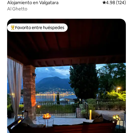
Alojamiento en Valgatara
Calificación pr
4.98 (124)
Al Ghetto
Favorito entre huéspedes
Favorito entre huéspedes preferido