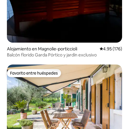
Alojamiento en Magnolie-porticcioli
Calificación p
4.95 (176)
Balcón florido Garda Pórtico y jardín exclusivo
Favorito entre huéspedes
Favorito entre huéspedes