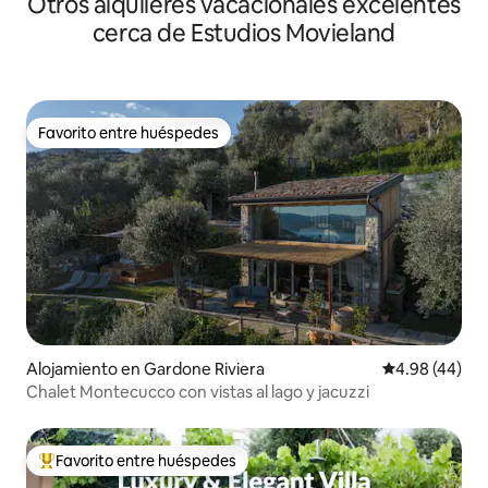
Otros alquileres vacacionales excelentes
cerca de Estudios Movieland
Favorito entre huéspedes
Favorito entre huéspedes
Alojamiento en Gardone Riviera
Calificación p
4.98 (44)
Chalet Montecucco con vistas al lago y jacuzzi
Favorito entre huéspedes
Favorito entre huéspedes preferido