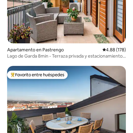
Apartamento en Pastrengo
Calificación pr
4.88 (178)
Lago de Garda 8min - Terraza privada y estacionamiento
gratuito
Favorito entre huéspedes
Favorito entre huéspedes preferido