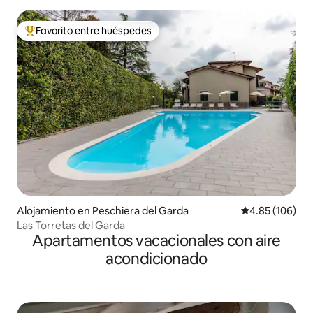
Favorito entre huéspedes
Favorito entre huéspedes preferido
Alojamiento en Peschiera del Garda
Calificación pr
4.85 (106)
Las Torretas del Garda
Apartamentos vacacionales con aire
acondicionado