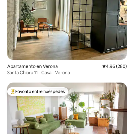
Apartamento en Verona
Calificación pr
4.96 (280)
Santa Chiara 11 - Casa - Verona
Favorito entre huéspedes
Favorito entre huéspedes preferido