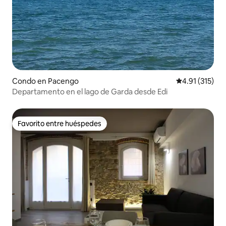
Condo en Pacengo
Calificación p
4.91 (315)
Departamento en el lago de Garda desde Edi
Favorito entre huéspedes
Favorito entre huéspedes