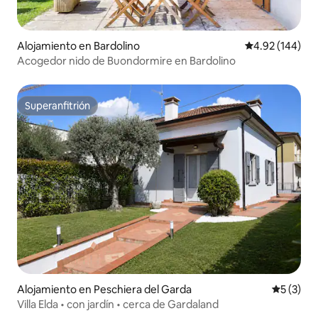
Alojamiento en Bardolino
Calificación pr
4.92 (144)
Acogedor nido de Buondormire en Bardolino
Superanfitrión
Superanfitrión
Alojamiento en Peschiera del Garda
Calificac
5 (3)
Villa Elda • con jardín • cerca de Gardaland