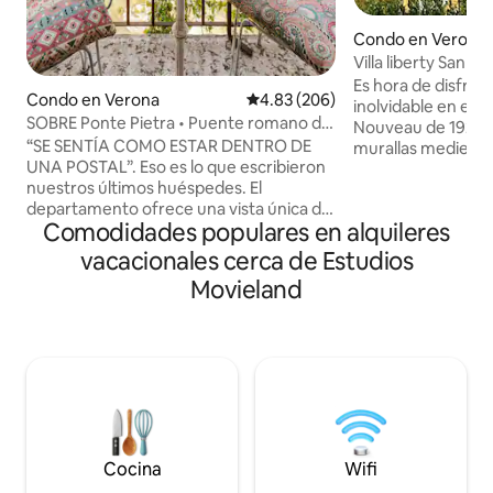
Condo en Verona
Villa liberty San Fe
Es hora de disfrut
Condo en Verona
Calificación promedio: 4.83 de 5
4.83 (206)
inolvidable en esta
SOBRE Ponte Pietra • Puente romano de
Nouveau de 1927 u
2000 años • VISTA
“SE SENTÍA COMO ESTAR DENTRO DE
murallas medieval
UNA POSTAL”. Eso es lo que escribieron
ubicado a poca dis
nuestros últimos huéspedes. El
Pietra (400 metros
departamento ofrece una vista única del
el Duomo, la Biblio
Comodidades populares en alquileres
Teatro Romano y del Castel San Pietro.
iglesias de San Ste
Las grandes ventanas guían la mirada
Disfrutarás de una
vacacionales cerca de Estudios
desde la sala de estar hasta el dormitorio
del Castillo de San
Movieland
y el baño, con Verona siempre a la vista.
departamento es 
Desde el balcón, puedes disfrutar de la
quieren disfrutar 
vista más icónica de la ciudad. No es
ambiente relajado 
casualidad que algunos huéspedes
estar cerca del cen
hayan elegido esta misma vista para
@veronaluxuryap
ocasiones especiales como propuestas
de matrimonio y lunas de miel. Un lugar
ideal para disfrutar de Verona.
Cocina
Wifi