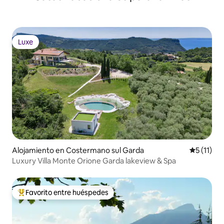
Luxe
Luxe
Alojamiento en Costermano sul Garda
Calificaci
5 (11)
Luxury Villa Monte Orione Garda lakeview & Spa
Favorito entre huéspedes
Favorito entre huéspedes preferido