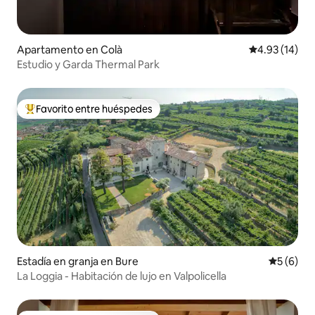
Apartamento en Colà
Calificación 
4.93 (14)
Estudio y Garda Thermal Park
Favorito entre huéspedes
Favorito entre huéspedes preferido
Estadía en granja en Bure
Calificac
5 (6)
La Loggia - Habitación de lujo en Valpolicella