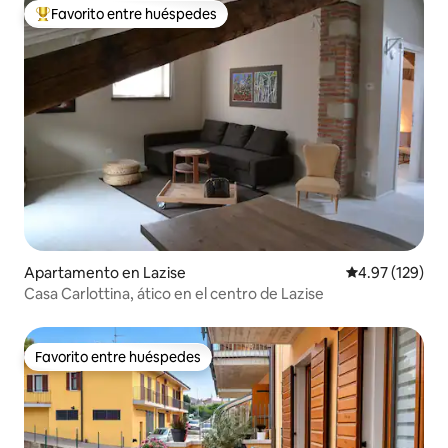
Favorito entre huéspedes
Favorito entre huéspedes preferido
Apartamento en Lazise
Calificación p
4.97 (129)
Casa Carlottina, ático en el centro de Lazise
Favorito entre huéspedes
Favorito entre huéspedes