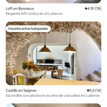
Loft en Bonnieux
Calificación 
4.91 (76)
Elegante loft rústico en el Luberon.
Favorito entre huéspedes
Favorito entre huéspedes
Castillo en Saignon
Calificación
5.0 (14)
Escondite con piscina en la cima de una colina en Luberon