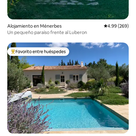
Alojamiento en Ménerbes
Calificación pr
4.99 (269)
Un pequeño paraíso frente al Luberon
Favorito entre huéspedes
Favorito entre huéspedes preferido