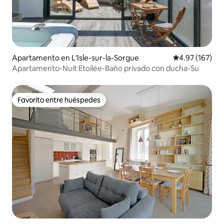
Apartamento en LʼIsle-sur-la-Sorgue
Calificación p
4.97 (167)
Apartamento-Nuit Etoilée-Baño privado con ducha-Su
Favorito entre huéspedes
Favorito entre huéspedes