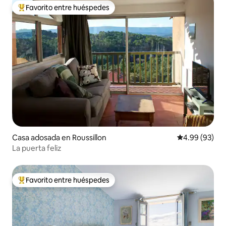
Favorito entre huéspedes
Favorito entre huéspedes preferido
Casa adosada en Roussillon
Calificación p
4.99 (93)
La puerta feliz
Favorito entre huéspedes
Favorito entre huéspedes preferido