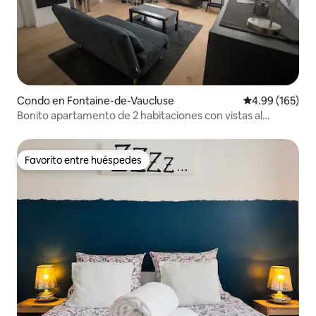
Condo en Fontaine-de-Vaucluse
Calificación pr
4.99 (165)
Bonito apartamento de 2 habitaciones con vistas al
Sorgue
Favorito entre huéspedes
Favorito entre huéspedes