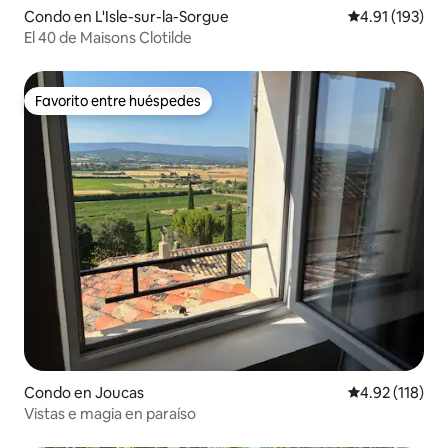
Condo en L'Isle-sur-la-Sorgue
Calificación p
4.91 (193)
El 40 de Maisons Clotilde
Favorito entre huéspedes
Favorito entre huéspedes
Condo en Joucas
Calificación p
4.92 (118)
Vistas e magia en paraíso