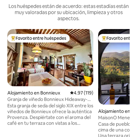
Los huéspedes están de acuerdo: estas estadías están
muy valoradas por su ubicación, limpieza y otros
aspectos.
Favorito entre huéspedes
Favorito entre
Favorito entre huéspedes preferido
Favorito entre hu
Alojamiento en Bonnieux
Calificación promedio: 4.97 de 5
4.97 (119)
Granja de viñedo Bonnieux Hideaway-
Mascotas bienvenidas
Esta granja de seda del siglo XIX entre los
Alojamiento en M
viñedos de Bonnieux ofrece la auténtica
Provenza. Despiértate con el aroma del
MaisonO Menerbes
café en tu terraza con vistas a los
Provenza
Casa de pueblo del
viñedos y luego pasea para tomar
cima de una colina
cruasanes calientes mientras suenan las
Una terraza orienta