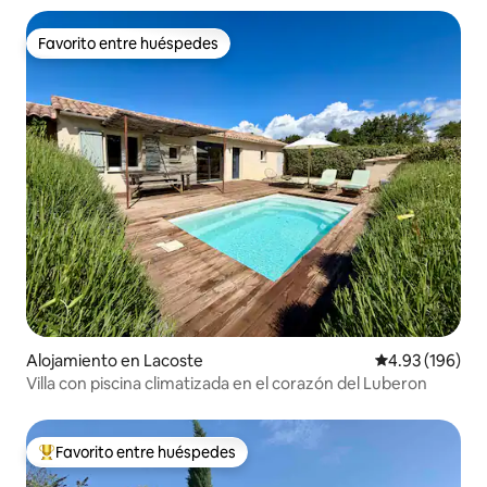
Favorito entre huéspedes
Favorito entre huéspedes
Alojamiento en Lacoste
Calificación pr
4.93 (196)
Villa con piscina climatizada en el corazón del Luberon
Favorito entre huéspedes
Favorito entre huéspedes preferido