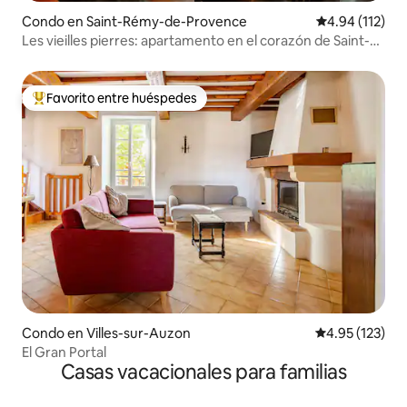
Condo en Saint-Rémy-de-Provence
Calificación p
4.94 (112)
Les vieilles pierres: apartamento en el corazón de Saint-
Rémy
Favorito entre huéspedes
Favorito entre huéspedes preferido
Condo en Villes-sur-Auzon
Calificación p
4.95 (123)
El Gran Portal
Casas vacacionales para familias