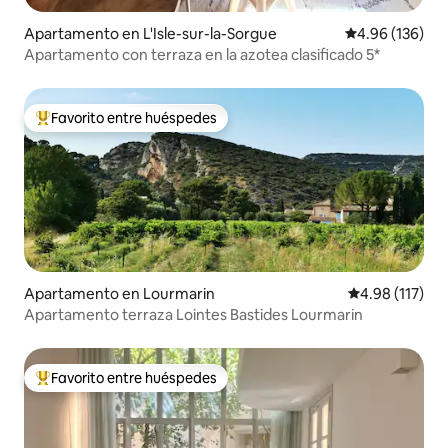
Apartamento en L'Isle-sur-la-Sorgue
Calificación pr
4.96 (136)
Apartamento con terraza en la azotea clasificado 5*
Favorito entre huéspedes
Favorito entre huéspedes preferido
Apartamento en Lourmarin
Calificación p
4.98 (117)
Apartamento terraza Lointes Bastides Lourmarin
Favorito entre huéspedes
Favorito entre huéspedes preferido