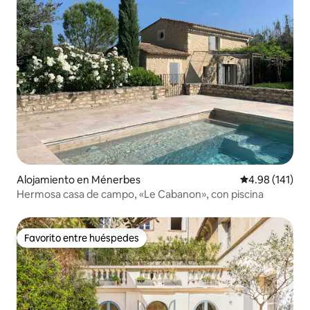
Alojamiento en Ménerbes
Calificación p
4.98 (141)
Hermosa casa de campo, «Le Cabanon», con piscina
Favorito entre huéspedes
Favorito entre huéspedes