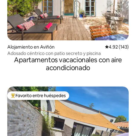
Alojamiento en Aviñón
Calificación p
4.92 (143)
Adosado céntrico con patio secreto y piscina
Apartamentos vacacionales con aire
acondicionado
Favorito entre huéspedes
Favorito entre huéspedes preferido