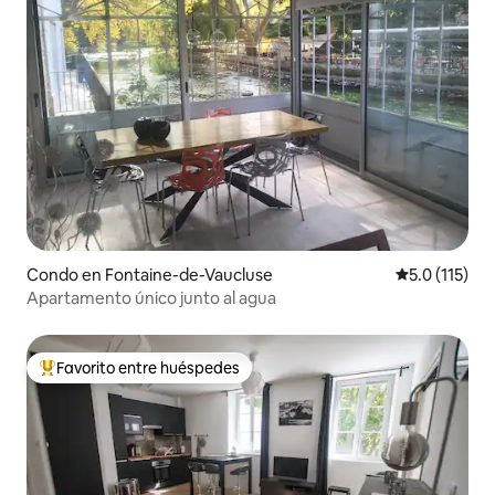
Condo en Fontaine-de-Vaucluse
Calificación 
5.0 (115)
Apartamento único junto al agua
Favorito entre huéspedes
Favorito entre huéspedes preferido