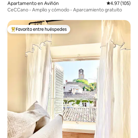
Apartamento en Aviñón
Calificación p
4.97 (105)
CeCCano - Amplio y cómodo - Aparcamiento gratuito
Favorito entre huéspedes
Favorito entre huéspedes preferido