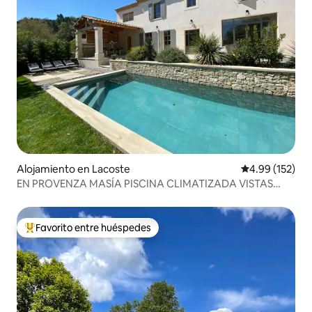
Alojamiento en Lacoste
Calificación p
4.99 (152)
EN PROVENZA MASÍA PISCINA CLIMATIZADA VISTAS
LUBERON
Favorito entre huéspedes
Favorito entre huéspedes preferido