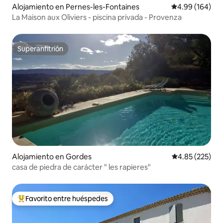
Alojamiento en Pernes-les-Fontaines
Calificación pr
4.99 (164)
La Maison aux Oliviers - piscina privada - Provenza
Superanfitrión
Superanfitrión
Alojamiento en Gordes
Calificación pr
4.85 (225)
casa de piedra de carácter " les rapieres"
Favorito entre huéspedes
Favorito entre huéspedes preferido