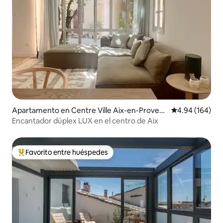
Apartamento en Centre Ville Aix-en-Proven
Calificación pr
4.94 (164)
ce
Encantador dúplex LUX en el centro de Aix
Favorito entre huéspedes
Favorito entre huéspedes preferido