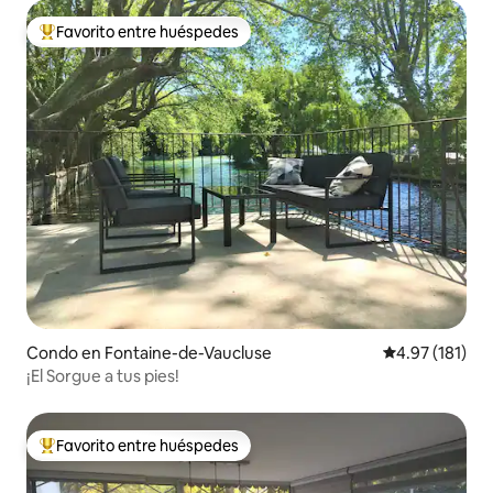
Favorito entre huéspedes
Favorito entre huéspedes preferido
Condo en Fontaine-de-Vaucluse
Calificación p
4.97 (181)
¡El Sorgue a tus pies!
Favorito entre huéspedes
Favorito entre huéspedes preferido