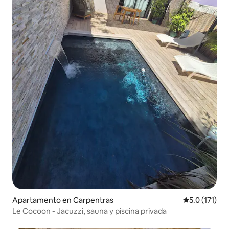
Apartamento en Carpentras
Calificación 
5.0 (171)
Le Cocoon - Jacuzzi, sauna y piscina privada