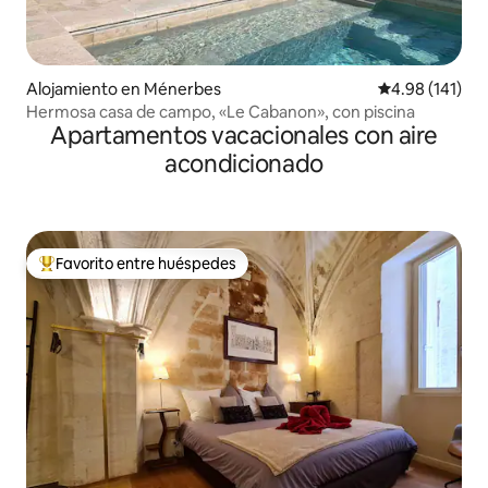
Alojamiento en Ménerbes
Calificación p
4.98 (141)
Hermosa casa de campo, «Le Cabanon», con piscina
Apartamentos vacacionales con aire
acondicionado
Favorito entre huéspedes
Favorito entre huéspedes preferido