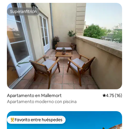
Superanfitrión
Superanfitrión
Apartamento en Mallemort
Calificación 
4.75 (16)
Apartamento moderno con piscina
Favorito entre huéspedes
Favorito entre huéspedes preferido