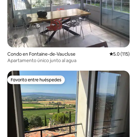
Condo en Fontaine-de-Vaucluse
Calificación 
5.0 (115)
Apartamento único junto al agua
Favorito entre huéspedes
Favorito entre huéspedes