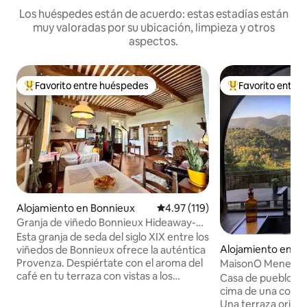
Los huéspedes están de acuerdo: estas estadías están
muy valoradas por su ubicación, limpieza y otros
aspectos.
Favorito entre huéspedes
Favorito entre
Favorito entre huéspedes preferido
Favorito entre hu
Alojamiento en Bonnieux
Calificación promedio: 4.97 de 5
4.97 (119)
Granja de viñedo Bonnieux Hideaway-
Mascotas bienvenidas
Esta granja de seda del siglo XIX entre los
Alojamiento en M
viñedos de Bonnieux ofrece la auténtica
Provenza. Despiértate con el aroma del
MaisonO Menerbes
café en tu terraza con vistas a los
Provenza
Casa de pueblo del
viñedos y luego pasea para tomar
cima de una colina
cruasanes calientes mientras suenan las
Una terraza orienta