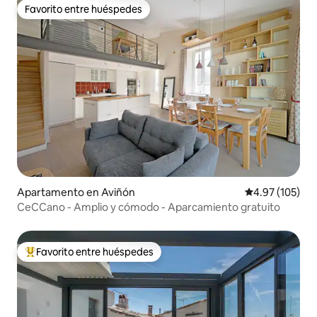
Favorito entre huéspedes
Favorito entre huéspedes
Apartamento en Aviñón
Calificación p
4.97 (105)
CeCCano - Amplio y cómodo - Aparcamiento gratuito
Favorito entre huéspedes
Favorito entre huéspedes preferido