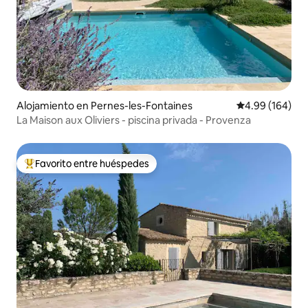
Alojamiento en Pernes-les-Fontaines
Calificación pr
4.99 (164)
La Maison aux Oliviers - piscina privada - Provenza
Favorito entre huéspedes
Favorito entre huéspedes preferido