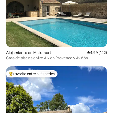
Alojamiento en Mallemort
Calificación pr
4.99 (142)
Casa de piscina entre Aix en Provence y Aviñón
Favorito entre huéspedes
Favorito entre huéspedes preferido