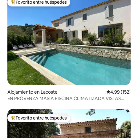
Favorito entre huéspedes
Favorito entre huéspedes preferido
Alojamiento en Lacoste
Calificación p
4.99 (152)
EN PROVENZA MASÍA PISCINA CLIMATIZADA VISTAS
LUBERON
Favorito entre huéspedes
Favorito entre huéspedes preferido