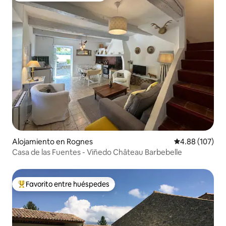
Alojamiento en Rognes
Calificación pr
4.88 (107)
Casa de las Fuentes - Viñedo Château Barbebelle
Favorito entre huéspedes
Favorito entre huéspedes preferido