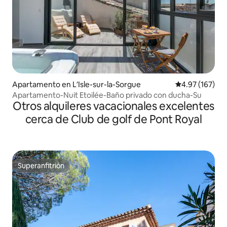
Apartamento en LʼIsle-sur-la-Sorgue
Calificación p
4.97 (167)
Apartamento-Nuit Etoilée-Baño privado con ducha-Su
Otros alquileres vacacionales excelentes
cerca de Club de golf de Pont Royal
Superanfitrión
Superanfitrión