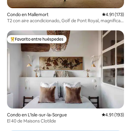
Condo en Mallemort
Calificación p
4.91 (173)
T2 con aire acondicionado, Golf de Pont Royal, magníficas
vistas
Favorito entre huéspedes
Favorito entre huéspedes preferido
Condo en L'Isle-sur-la-Sorgue
Calificación p
4.91 (193)
El 40 de Maisons Clotilde