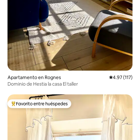
Apartamento en Rognes
Calificación p
4.97 (117)
Dominio de Hestia la casa El taller
Favorito entre huéspedes
Favorito entre huéspedes preferido