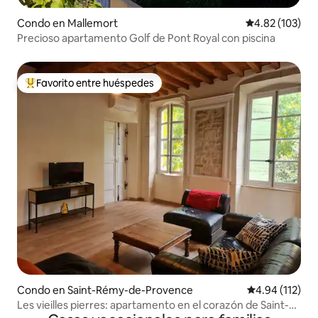
Condo en Mallemort
Calificación p
4.82 (103)
Precioso apartamento Golf de Pont Royal con piscina
Favorito entre huéspedes
Favorito entre huéspedes preferido
Condo en Saint-Rémy-de-Provence
Calificación p
4.94 (112)
Les vieilles pierres: apartamento en el corazón de Saint-