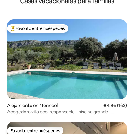
Casas vacacionales para familias
Rémy
Favorito entre huéspedes
Favorito entre huéspedes preferido
Alojamiento en Mérindol
Calificación pr
4.96 (162)
Acogedora villa eco-responsable - piscina grande -
Luberon
Favorito entre huéspedes
Favorito entre huéspedes