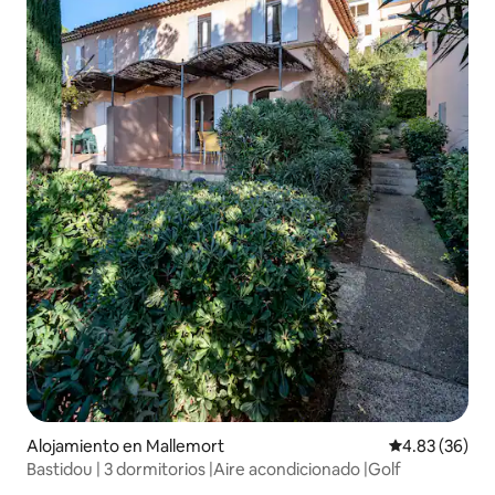
Alojamiento en Mallemort
Calificación p
4.83 (36)
Bastidou | 3 dormitorios |Aire acondicionado |Golf