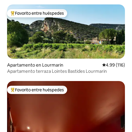
Favorito entre huéspedes
Favorito entre huéspedes preferido
Apartamento en Lourmarin
Calificación p
4.99 (116)
Apartamento terraza Lointes Bastides Lourmarin
Favorito entre huéspedes
Favorito entre huéspedes preferido