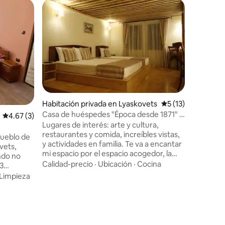
Favorit
Favorit
Habitación privada en Lyaskovets
Calificación prome
5 (13)
Casa de huéspedes "Época desde 1871" /
Calificación promedio: 4.67 de 5, 3 reseñas
4.67 (3)
Apartame
"Епохи от 1871"
Lugares de interés: arte y cultura,
rovince
Apartame
restaurantes y comida, increíbles vistas,
pueblo de
Departam
y actividades en familia. Te va a encantar
vets,
centro de G
mi espacio por el espacio acogedor, la
ndo no
km de Vel
comodidad de la cama, y la cocina. Mi
Calidad-precio
·
Ubicación
·
Cocina
 3
Arbanasi. Hay un cómo
alojamiento es bueno para parejas,
privados.
estaciona
Limpieza
Familiar
·
aventureros, viajeros de negocios,
amas
departamento. C
familias (con hijos), y grupos grandes.
én hay una
encontrar
lizar. El
vacaciones. Con gusto respon
tería
todas tu