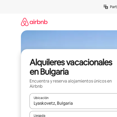
Omite
Part
el
contenido
Alquileres vacacionales
en Bulgaria
Encuentra y reserva alojamientos únicos en
Airbnb
Ubicación
Cuando los resultados estén disponibles, navega co
Llegada