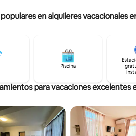
ust minutes from Veliko Tarnovo
vets fortress.
 populares en alquileres vacacionales e
Estac
Piscina
gratu
inst
jamientos para vacaciones excelentes e