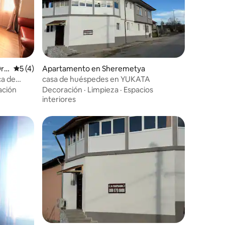
Ory
Calificación promedio: 5 de 5, 4 reseñas
5 (4)
Apartamento en Sheremetya
ca de
casa de huéspedes en YUKATA
ación
Decoración
·
Limpieza
·
Espacios
interiores