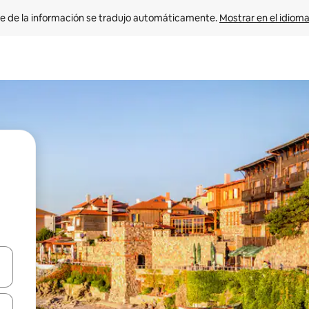
e de la información se tradujo automáticamente. 
Mostrar en el idioma
n las teclas de flecha hacia arriba y hacia abajo o explora con el tact