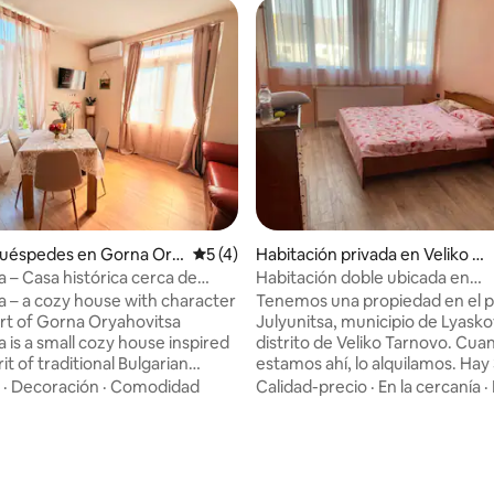
huéspedes en Gorna Ory
Calificación promedio: 5 de 5, 4 reseñas
5 (4)
Habitación privada en Veliko Ta
rnovo
a – Casa histórica cerca de
Habitación doble ubicada en
rnovo
Dzhulyunitsa, Veliko Tarnovo
sa – a cozy house with character
Tenemos una propiedad en el 
art of Gorna Oryahovitsa
Julyunitsa, municipio de Lyasko
a is a small cozy house inspired
distrito de Veliko Tarnovo. Cua
rit of traditional Bulgarian
estamos ahí, lo alquilamos. Hay
side you will find warmth, calm
habitaciones dobles con baños 
·
Decoración
·
Comodidad
Calidad-precio
·
En la cercanía
·
re and charming vintage
Las tres habitaciones tienen c
books, classic furniture and
dobles, tipo dormitorio. Tambi
l touches that create a feeling
cocina equipada que se puede uti
y and comfort. Located in the
edificio también tiene una cafe
 Gorna Oryahovitsa on a quiet
familiar con un restaurante.