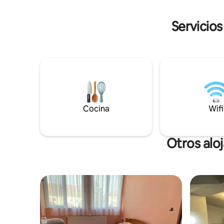
street, j
всекидневна) - до 2 души
and Tsare
Servicios
Cocina
Wifi
Otros alo