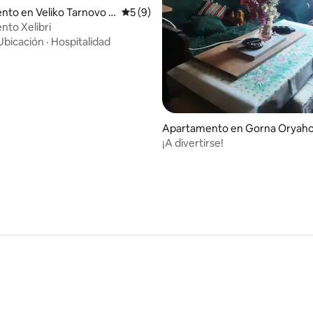
to en Veliko Tarnovo P
Calificación promedio: 5 de 5, 9 reseñas
5 (9)
to Xelibri
Ubicación
·
Hospitalidad
Apartamento en Gorna Oryaho
¡A divertirse!