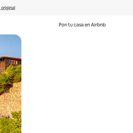
 original
Pon tu casa en Airbnb
o o desliza el dedo.