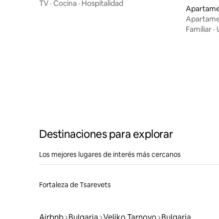
TV
·
Cocina
·
Hospitalidad
Apartamen
rovince
Apartamen
Familiar
·
Destinaciones para explorar
Los mejores lugares de interés más cercanos
Fortaleza de Tsarevets
Airbnb
Bulgaria
Veliko Tarnovo
Bulgaria