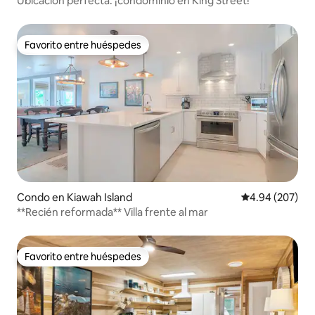
Ubicación perfecta: ¡condominio en King Street!
Favorito entre huéspedes
Favorito entre huéspedes
Condo en Kiawah Island
Calificación pr
4.94 (207)
**Recién reformada** Villa frente al mar
Favorito entre huéspedes
Favorito entre huéspedes