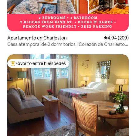
Apartamento en Charleston
Calificación pr
4.94 (209)
Casa atemporal de 2 dormitorios | Corazón de Charleston
| King St
Favorito entre huéspedes
Favorito entre huéspedes preferido