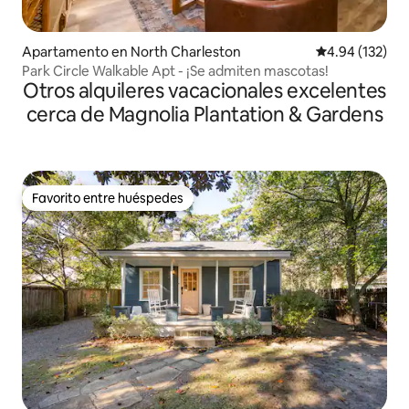
Apartamento en North Charleston
Calificación p
4.94 (132)
Park Circle Walkable Apt - ¡Se admiten mascotas!
Otros alquileres vacacionales excelentes
cerca de Magnolia Plantation & Gardens
Favorito entre huéspedes
Favorito entre huéspedes