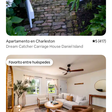
Apartamento en Charleston
Calificació
5 (417)
Dream Catcher Carriage House Daniel Island
Favorito entre huéspedes
Favorito entre huéspedes