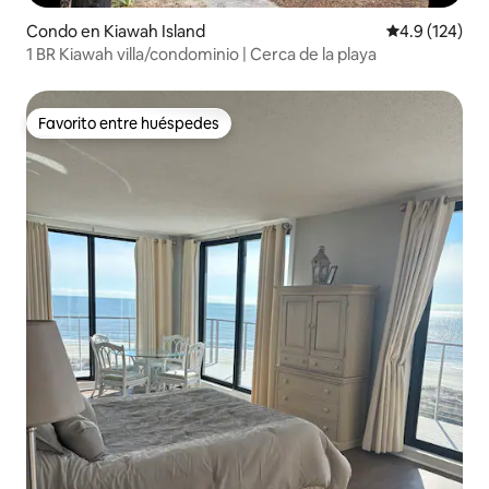
Condo en Kiawah Island
Calificación 
4.9 (124)
1 BR Kiawah villa/condominio | Cerca de la playa
Favorito entre huéspedes
Favorito entre huéspedes