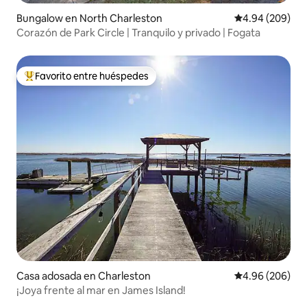
Bungalow en North Charleston
Calificación pr
4.94 (209)
Corazón de Park Circle | Tranquilo y privado | Fogata
Favorito entre huéspedes
Favorito entre huéspedes preferido
Casa adosada en Charleston
Calificación pr
4.96 (206)
¡Joya frente al mar en James Island!