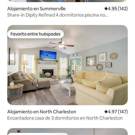
Alojamiento en Summerville
Calificación p
4.95 (142)
Share-in Dipity Refined 4 dormitorios piscina no
climatizada
Favorito entre huéspedes
Favorito entre huéspedes
Alojamiento en North Charleston
Calificación p
4.97 (147)
Encantadora casa de 3 dormitorios en North Charleston