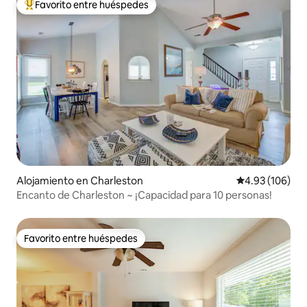
Favorito entre huéspedes
Favorito entre huéspedes preferido
Alojamiento en Charleston
Calificación pr
4.93 (106)
Encanto de Charleston ~ ¡Capacidad para 10 personas!
Favorito entre huéspedes
Favorito entre huéspedes