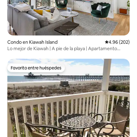
Condo en Kiawah Island
Calificación pr
4.96 (202)
Lo mejor de Kiawah | A pie de la playa | Apartamento
actualizado
Favorito entre huéspedes
Favorito entre huéspedes