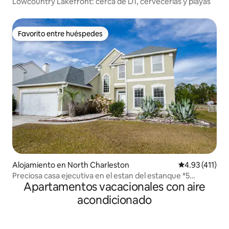
Lowcountry Lakefront: cerca de DT, cervecerías y playas
Favorito entre huéspedes
Favorito entre huéspedes
Alojamiento en North Charleston
Calificación p
4.93 (411)
Preciosa casa ejecutiva en el estan del estanque *5
Apartamentos vacacionales con aire
camas*
acondicionado