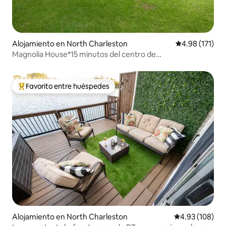
Alojamiento en North Charleston
Calificación p
4.98 (171)
Magnolia House*15 minutos del centro de
Charleston*cama king
Favorito entre huéspedes
Favorito entre huéspedes preferido
Alojamiento en North Charleston
Calificación pr
4.93 (108)