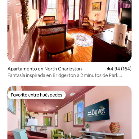
Apartamento en North Charleston
Calificación pr
4.94 (164)
Fantasía inspirada en Bridgerton a 2 minutos de Park
Circle
Favorito entre huéspedes
Favorito entre huéspedes