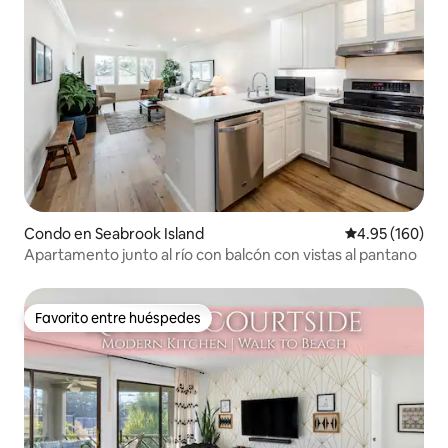
Condo en Seabrook Island
Calificación pr
4.95 (160)
Apartamento junto al río con balcón con vistas al pantano
Favorito entre huéspedes
Favorito entre huéspedes