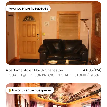
Favorito entre huéspedes
Favorito entre huéspedes
Apartamento en North Charleston
Calificación p
4.95 (124)
¡¡¡GUAU!!! ¡¡EL MEJOR PRECIO EN CHARLESTON!!! (Estudio
B)
Favorito entre huéspedes
Favorito entre huéspedes preferido