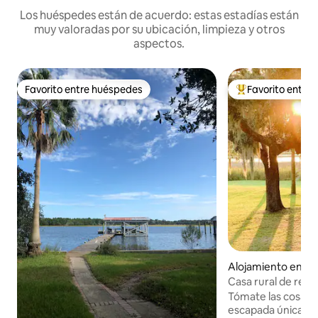
Los huéspedes están de acuerdo: estas estadías están
muy valoradas por su ubicación, limpieza y otros
aspectos.
Favorito entre huéspedes
Favorito entre
Favorito entre huéspedes
Favorito entre hu
Alojamiento en No
eston
Casa rural de retir
frente al agua 2 h
Tómate las cosas 
escapada única y t