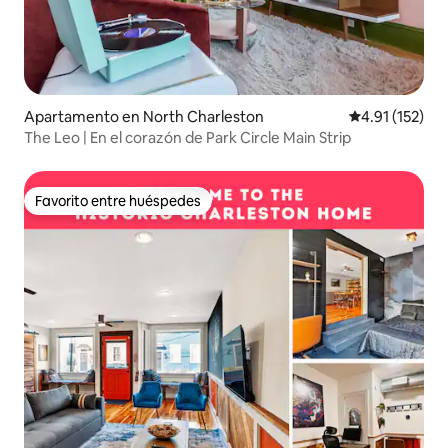
Apartamento en North Charleston
Calificación p
4.91 (152)
The Leo | En el corazón de Park Circle Main Strip
Favorito entre huéspedes
Favorito entre huéspedes