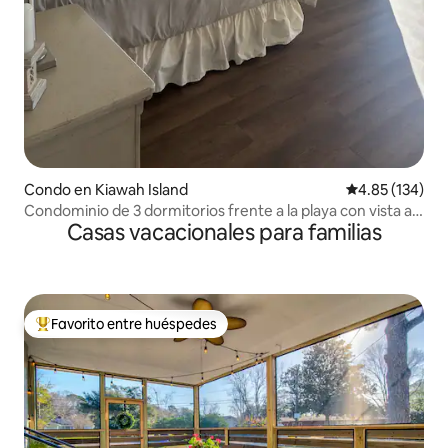
Condo en Kiawah Island
Calificación p
4.85 (134)
Condominio de 3 dormitorios frente a la playa con vista al
Casas vacacionales para familias
mar
Favorito entre huéspedes
Favorito entre huéspedes preferido