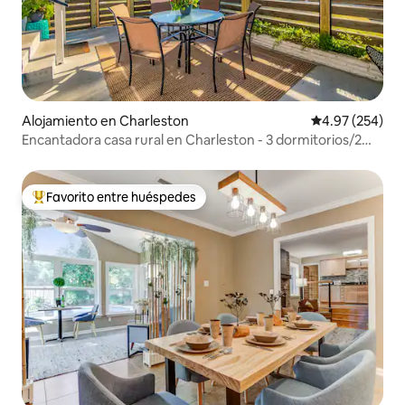
Alojamiento en Charleston
Calificación pr
4.97 (254)
Encantadora casa rural en Charleston - 3 dormitorios/2
baños
Favorito entre huéspedes
Favorito entre huéspedes preferido