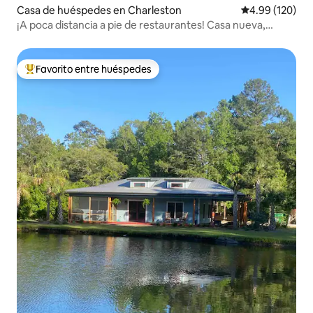
Casa de huéspedes en Charleston
Calificación pr
4.99 (120)
¡A poca distancia a pie de restaurantes! Casa nueva,
bonita y limpia
Favorito entre huéspedes
Favorito entre huéspedes preferido