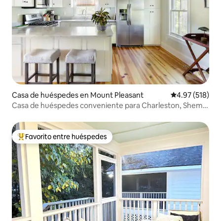
Casa de huéspedes en Mount Pleasant
Calificación p
4.97 (518)
Casa de huéspedes conveniente para Charleston, Shem
Creek y playas
Favorito entre huéspedes
Favorito entre huéspedes preferido