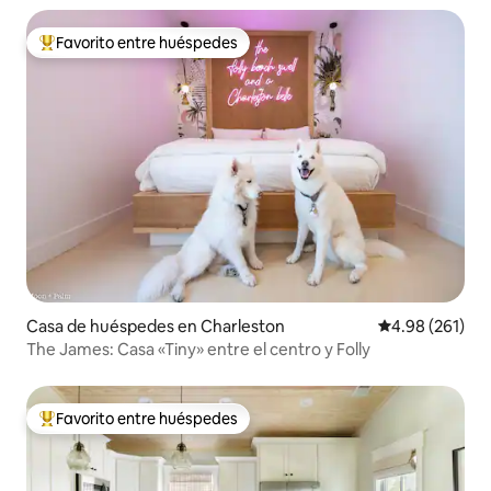
Favorito entre huéspedes
Favorito entre huéspedes preferido
Casa de huéspedes en Charleston
Calificación pr
4.98 (261)
The James: Casa «Tiny» entre el centro y Folly
Favorito entre huéspedes
Favorito entre huéspedes preferido