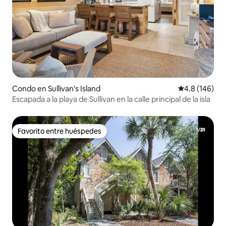
Condo en Sullivan's Island
Calificación 
4.8 (146)
Escapada a la playa de Sullivan en la calle principal de la isla
Favorito entre huéspedes
Favorito entre huéspedes