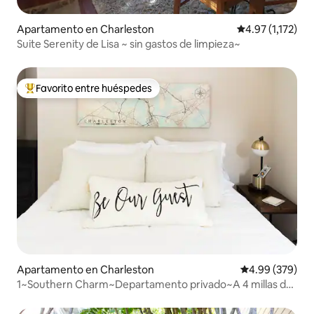
Apartamento en Charleston
Calificación pro
4.97 (1,172)
Suite Serenity de Lisa ~ sin gastos de limpieza~
Favorito entre huéspedes
Favorito entre huéspedes preferido
Apartamento en Charleston
Calificación pr
4.99 (379)
1~Southern Charm~Departamento privado~A 4 millas del
centro