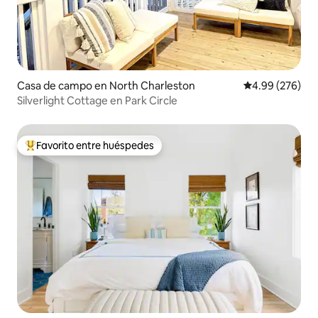
Casa de campo en North Charleston
Calificación pr
4.99 (276)
Silverlight Cottage en Park Circle
Favorito entre huéspedes
Favorito entre huéspedes preferido