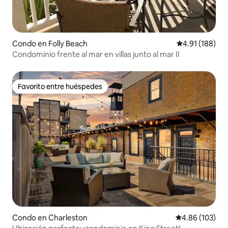
Condo en Folly Beach
Calificación p
4.91 (188)
Condominio frente al mar en villas junto al mar II
Favorito entre huéspedes
Favorito entre huéspedes
Condo en Charleston
Calificación pr
4.86 (103)